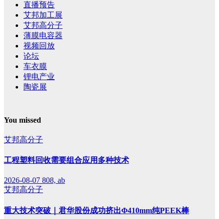
直播预告
艾邦加工展
艾邦高分子
薄膜电容器
视频回放
论坛
车衣膜
锂电产业
陶瓷展
You missed
艾邦高分子
工程塑料回收需要组合应用多种技术
2026-08-07
808, ab
艾邦高分子
重大技术突破｜君华股份成功挤出Φ410mm纯PEEK棒