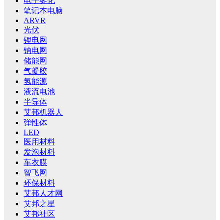
电子雾化
笔记本电脑
ARVR
光伏
锂电网
钠电网
储能网
气凝胶
氢能源
液流电池
半导体
艾邦机器人
弹性体
LED
医用材料
发泡材料
车衣膜
智飞网
环保材料
艾邦人才网
艾邦之星
艾邦社区