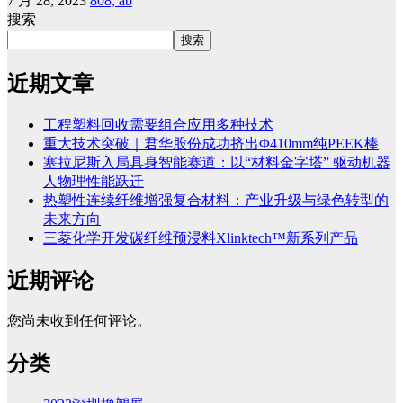
7 月 28, 2023
808, ab
搜索
搜索
近期文章
工程塑料回收需要组合应用多种技术
重大技术突破｜君华股份成功挤出Φ410mm纯PEEK棒
塞拉尼斯入局具身智能赛道：以“材料金字塔” 驱动机器
人物理性能跃迁
热塑性连续纤维增强复合材料：产业升级与绿色转型的
未来方向
三菱化学开发碳纤维预浸料Xlinktech™新系列产品
近期评论
您尚未收到任何评论。
分类