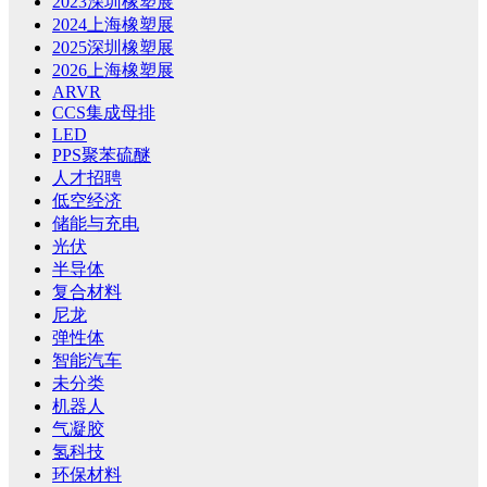
2023深圳橡塑展
2024上海橡塑展
2025深圳橡塑展
2026上海橡塑展
ARVR
CCS集成母排
LED
PPS聚苯硫醚
人才招聘
低空经济
储能与充电
光伏
半导体
复合材料
尼龙
弹性体
智能汽车
未分类
机器人
气凝胶
氢科技
环保材料