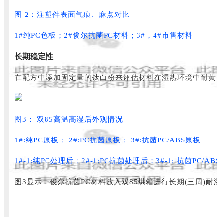
图 2：注塑件表面气痕、麻点对比
1
#纯PC色板
；2
#俊尔抗菌PC材料
；3#，4
#市售材料
长期稳定性
在配方中添加固定量的钛白粉来评估材料在湿热环境中耐黄变
图3： 双85高温高湿后外观情况
1#:纯PC原板； 2#:PC抗菌原板； 3#:抗菌PC/ABS原板
1#-1:纯PC处理后；2#-1:PC抗菌处理后；3#-1: 抗菌PC/A
图3显示，俊尔抗菌PC材料放入双85烘箱进行长期(三周