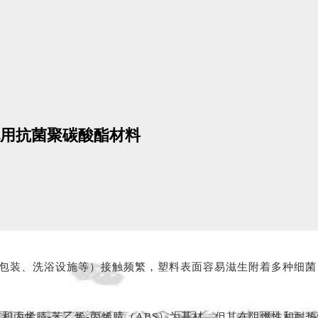
用抗菌聚碳酸酯材料
包装、洗浴设施等）接触频繁，塑料表面容易滋生附着多种细菌
）和丙烯腈-苯乙烯-丙烯腈（ABS）为基材，但其在阻燃性和