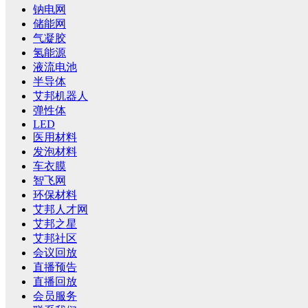
钠电网
储能网
气凝胶
氢能源
液流电池
半导体
艾邦机器人
弹性体
LED
医用材料
发泡材料
车衣膜
智飞网
环保材料
艾邦人才网
艾邦之星
艾邦社区
会议回放
直播预告
直播回放
会员服务