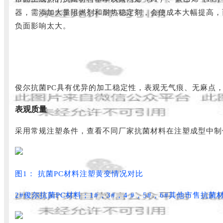
器，需添加大量阻燃剂和耐热稳定剂，会使成本大幅提高，
负面影响太大。
俊尔抗菌PC具有优异的加工稳定性，表观无气痕、无麻点
表观质量
采用常规注塑条件，查看不同厂家抗菌材料在注塑成型中制
图1： 抗菌PC材料注塑黄变情况对比
2
#俊尔抗菌PC材料
；1#，3#，4 #，5#，6
#其他市售抗菌