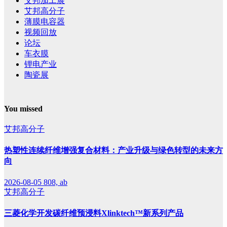
艾邦加工展
艾邦高分子
薄膜电容器
视频回放
论坛
车衣膜
锂电产业
陶瓷展
You missed
艾邦高分子
热塑性连续纤维增强复合材料：产业升级与绿色转型的未来方
向
2026-08-05
808, ab
艾邦高分子
三菱化学开发碳纤维预浸料Xlinktech™新系列产品