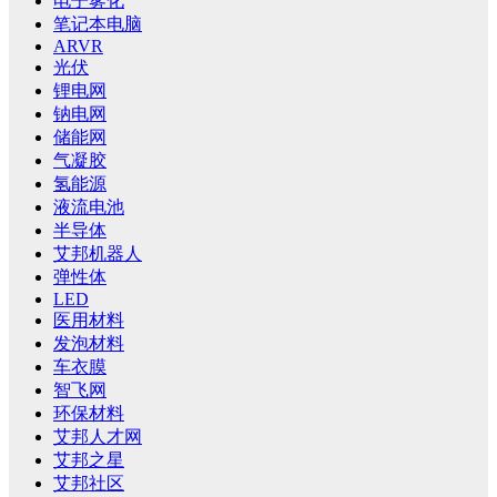
电子雾化
笔记本电脑
ARVR
光伏
锂电网
钠电网
储能网
气凝胶
氢能源
液流电池
半导体
艾邦机器人
弹性体
LED
医用材料
发泡材料
车衣膜
智飞网
环保材料
艾邦人才网
艾邦之星
艾邦社区