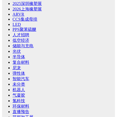
2025深圳橡塑展
2026上海橡塑展
ARVR
CCS集成母排
LED
PPS聚苯硫醚
人才招聘
低空经济
储能与充电
光伏
半导体
复合材料
尼龙
弹性体
智能汽车
未分类
机器人
气凝胶
氢科技
环保材料
直播预告