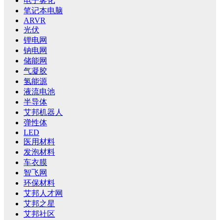
电子雾化
笔记本电脑
ARVR
光伏
锂电网
钠电网
储能网
气凝胶
氢能源
液流电池
半导体
艾邦机器人
弹性体
LED
医用材料
发泡材料
车衣膜
智飞网
环保材料
艾邦人才网
艾邦之星
艾邦社区