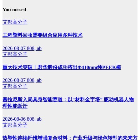
You missed
艾邦高分子
工程塑料回收需要组合应用多种技术
2026-08-07
808, ab
艾邦高分子
重大技术突破｜君华股份成功挤出Φ410mm纯PEEK棒
2026-08-07
808, ab
艾邦高分子
塞拉尼斯入局具身智能赛道：以“材料金字塔” 驱动机器人物
理性能跃迁
2026-08-06
808, ab
艾邦高分子
热塑性连续纤维增强复合材料：产业升级与绿色转型的未来方