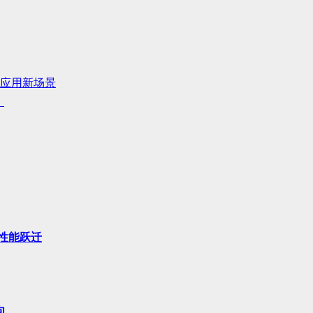
元应用新场景
！
性能跃迁
向