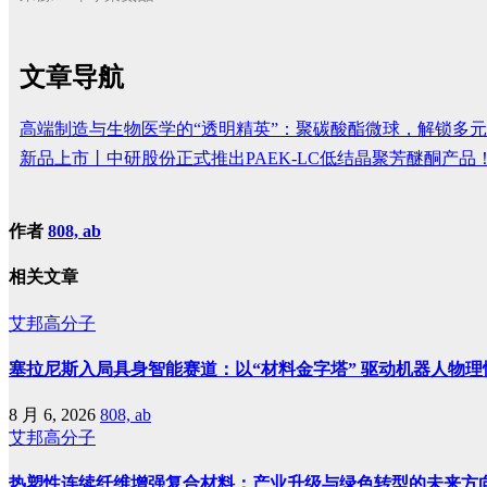
文章导航
高端制造与生物医学的“透明精英”：聚碳酸酯微球，解锁多
新品上市丨中研股份正式推出PAEK-LC低结晶聚芳醚酮产品
作者
808, ab
相关文章
艾邦高分子
塞拉尼斯入局具身智能赛道：以“材料金字塔” 驱动机器人物理
8 月 6, 2026
808, ab
艾邦高分子
热塑性连续纤维增强复合材料：产业升级与绿色转型的未来方