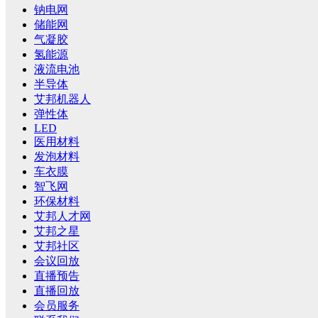
钠电网
储能网
气凝胶
氢能源
液流电池
半导体
艾邦机器人
弹性体
LED
医用材料
发泡材料
车衣膜
智飞网
环保材料
艾邦人才网
艾邦之星
艾邦社区
会议回放
直播预告
直播回放
会员服务