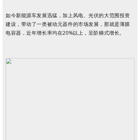
如今
新能源
车
发展
迅猛
，
加上
风电
、
光伏
的
大范围投资
建设，
带动了
一类
被动
元器件
的
市场
发展
，
那就是
薄膜
电容
器
，
近年增长率均在20%以上，呈阶梯式增长
。