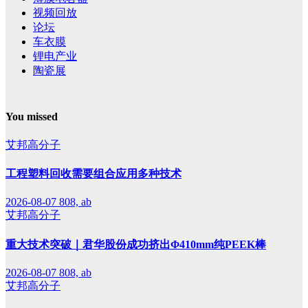
视频回放
论坛
车衣膜
锂电产业
陶瓷展
You missed
艾邦高分子
工程塑料回收需要组合应用多种技术
2026-08-07
808, ab
艾邦高分子
重大技术突破｜君华股份成功挤出Φ410mm纯PEEK棒
2026-08-07
808, ab
艾邦高分子