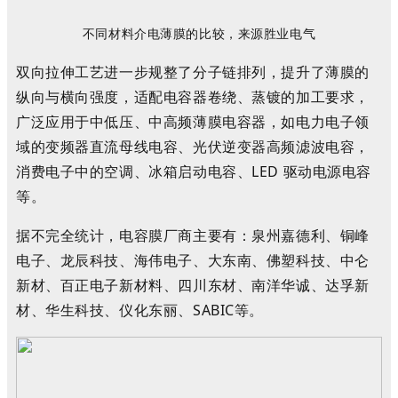
不同
材料介电
薄膜的比较，来源
胜业电气
双向拉伸工艺进一步规整了分子链排列，提升了薄膜的
纵向与横向强度，适配电容器卷绕、蒸镀的加工要求，
广泛应用于
中低压、中高频薄膜电容器
，如
电力电子领
域的变频器直流母线电容、光伏逆变器高频滤波电容，
消费电子中的空调、冰箱启动电容、LED 驱动电源电容
等。
据不完全统计，电容膜厂商主要有：
泉州嘉德利、铜峰
电子、龙辰科技、海伟电子、大东南、佛塑科技、中仑
新材、百正电子新材料、四川东材、南洋华诚、达孚新
材、华生科技、仪化东丽
、
S
A
B
I
C
等。