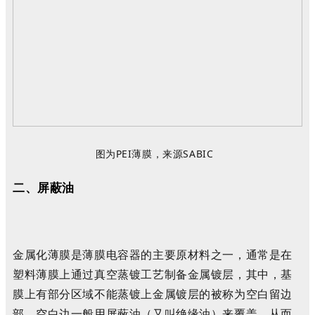
图为PEI薄膜，来源SABIC
二、屏蔽油
金属化薄膜是薄膜电容器的主要原材料之一，
通常
是
在
塑料
薄
膜上通过真空蒸镀
工艺
制备
金属镀层，
其中
，
基
膜上有部分区域不能蒸镀上金属镀层的被称为空白留边
部。空白边一般用屏蔽油（又叫绝缘油）来覆盖，从而