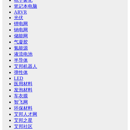
电子雾化
笔记本电脑
ARVR
光伏
锂电网
钠电网
储能网
气凝胶
氢能源
液流电池
半导体
艾邦机器人
弹性体
LED
医用材料
发泡材料
车衣膜
智飞网
环保材料
艾邦人才网
艾邦之星
艾邦社区