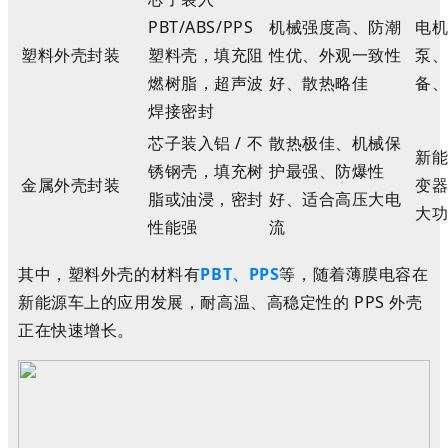
PBT/ABS/PPS
机械强度高、防潮
电
塑料外壳封装
塑料壳，填充阻
性优、外观一致性
泵
燃树脂，超声波
好、散热略佳
备
焊接密封
芯子装入铝 / 不
散热极佳、机械保
新
锈钢壳，填充树
护最强、防爆性
金属外壳封装
变
脂或油浸，密封
好、适合高压大电
大
性能强
流
其中
，
塑料
外壳
的
材料
有
P
B
T、P
P
S
等
，
随着
薄膜
电容
在
新能源车
上的应用
发展，耐高温、高稳定性的 PPS
外壳
正在
快速
增长
。