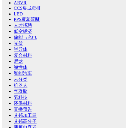
ARVR
CCS集成母排
LED
PPS聚苯硫醚
人才招聘
低空经济
储能与充电
光伏
半导体
复合材料
尼龙
弹性体
智能汽车
未分类
机器人
气凝胶
氢科技
环保材料
直播预告
艾邦加工展
艾邦高分子
薄膜电容器