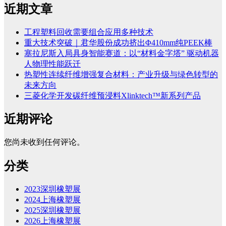
近期文章
工程塑料回收需要组合应用多种技术
重大技术突破｜君华股份成功挤出Φ410mm纯PEEK棒
塞拉尼斯入局具身智能赛道：以“材料金字塔” 驱动机器
人物理性能跃迁
热塑性连续纤维增强复合材料：产业升级与绿色转型的
未来方向
三菱化学开发碳纤维预浸料Xlinktech™新系列产品
近期评论
您尚未收到任何评论。
分类
2023深圳橡塑展
2024上海橡塑展
2025深圳橡塑展
2026上海橡塑展