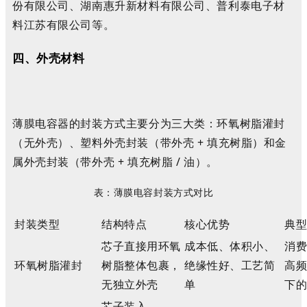
份有限公司、湖南惠升新材料有限公司、普利泰电子材
料江苏有限公司等。
四、外壳
材料
薄膜
电容器
的
封装方式主要分为三大类：环氧树脂灌封
（无外壳）、塑料外壳封装（带外壳 + 填充树脂）和金
属外壳封装（带外壳 + 填充树脂 / 油）。
表
：
薄膜
电容
封装
方式
对比
封装类型
结构特点
核心优势
典
芯子直接用环氧
成本低、体积小、
消
环氧树脂灌封
树脂整体包裹，
绝缘性好、工艺简
高
无独立外壳
单
下
芯子装入