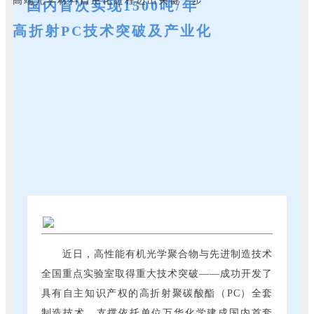
高端光学材料自主化进程迈出关键一步
国内首次实现1500吨/年
高
折
射
PC
技术
突破
及
产业化
近日，高性能有机光学聚合物与先进制造技术
全国重点实验室取得重大技术突破——成功开发了
具有自主知识产权的高折射聚碳酸酯（PC）全套
制造技术，支撑依托单位万华化学建成国内首套