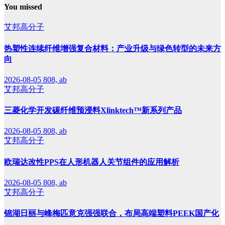
You missed
艾邦高分子
热塑性连续纤维增强复合材料：产业升级与绿色转型的未来方
向
2026-08-05
808, ab
艾邦高分子
三菱化学开发碳纤维预浸料Xlinktech™新系列产品
2026-08-05
808, ab
艾邦高分子
欧瑞达改性PPS在人形机器人关节组件的应用解析
2026-08-05
808, ab
艾邦高分子
锦湖日丽与峰梅匹意克强强联合，布局高端塑料PEEK国产化