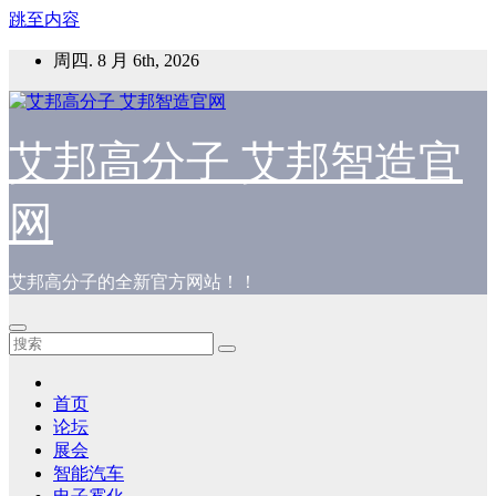
跳至内容
周四. 8 月 6th, 2026
艾邦高分子 艾邦智造官
网
艾邦高分子的全新官方网站！！
首页
论坛
展会
智能汽车