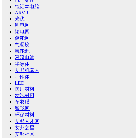
电子雾化
笔记本电脑
ARVR
光伏
锂电网
钠电网
储能网
气凝胶
氢能源
液流电池
半导体
艾邦机器人
弹性体
LED
医用材料
发泡材料
车衣膜
智飞网
环保材料
艾邦人才网
艾邦之星
艾邦社区