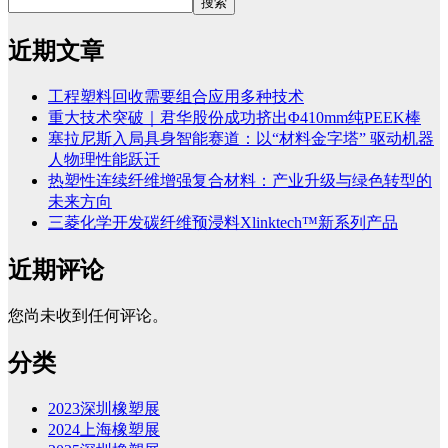
搜索
近期文章
工程塑料回收需要组合应用多种技术
重大技术突破｜君华股份成功挤出Φ410mm纯PEEK棒
塞拉尼斯入局具身智能赛道：以“材料金字塔” 驱动机器
人物理性能跃迁
热塑性连续纤维增强复合材料：产业升级与绿色转型的
未来方向
三菱化学开发碳纤维预浸料Xlinktech™新系列产品
近期评论
您尚未收到任何评论。
分类
2023深圳橡塑展
2024上海橡塑展