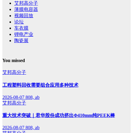
艾邦高分子
薄膜电容器
视频回放
论坛
车衣膜
锂电产业
陶瓷展
You missed
艾邦高分子
工程塑料回收需要组合应用多种技术
2026-08-07
808, ab
艾邦高分子
重大技术突破｜君华股份成功挤出Φ410mm纯PEEK棒
2026-08-07
808, ab