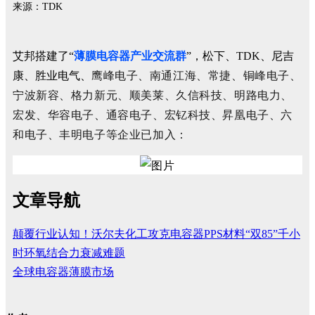
来源：TDK
艾邦搭建了“
薄膜电容器产业交流群
”，松下、TDK、尼吉
鹰峰电子、南通江海、常捷、
铜峰电子
、
康、胜业电气、
宁波
新容、格力新元、顺美莱、久信科技、
明路电力、
宏发、华容电子、
通容电子、
宏钇科技、
昇凰电子、
六
和电子、
丰明电子
等企业已加入：
文章导航
颠覆行业认知！沃尔夫化工攻克电容器PPS材料“双85”千小
时环氧结合力衰减难题
全球电容器薄膜市场