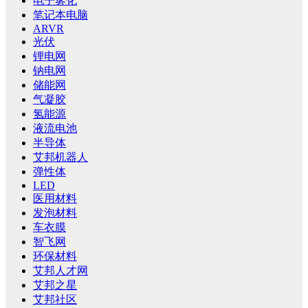
电子雾化
笔记本电脑
ARVR
光伏
锂电网
钠电网
储能网
气凝胶
氢能源
液流电池
半导体
艾邦机器人
弹性体
LED
医用材料
发泡材料
车衣膜
智飞网
环保材料
艾邦人才网
艾邦之星
艾邦社区