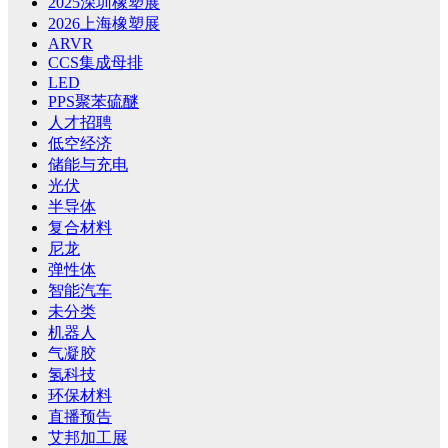
2025深圳橡塑展
2026上海橡塑展
ARVR
CCS集成母排
LED
PPS聚苯硫醚
人才招聘
低空经济
储能与充电
光伏
半导体
复合材料
尼龙
弹性体
智能汽车
未分类
机器人
气凝胶
氢科技
环保材料
直播预告
艾邦加工展