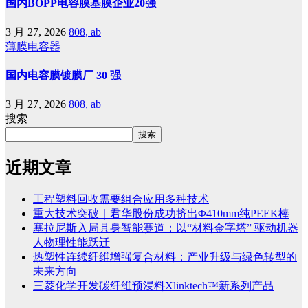
国内BOPP电容膜基膜企业20强
3 月 27, 2026
808, ab
薄膜电容器
国内电容膜镀膜厂 30 强
3 月 27, 2026
808, ab
搜索
搜索
近期文章
工程塑料回收需要组合应用多种技术
重大技术突破｜君华股份成功挤出Φ410mm纯PEEK棒
塞拉尼斯入局具身智能赛道：以“材料金字塔” 驱动机器
人物理性能跃迁
热塑性连续纤维增强复合材料：产业升级与绿色转型的
未来方向
三菱化学开发碳纤维预浸料Xlinktech™新系列产品