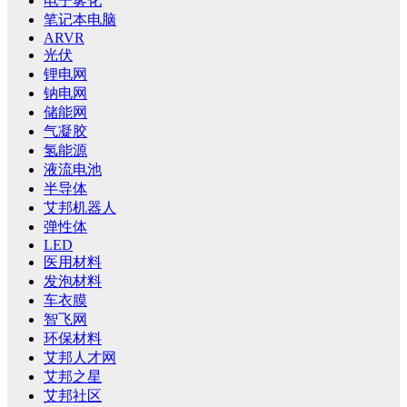
电子雾化
笔记本电脑
ARVR
光伏
锂电网
钠电网
储能网
气凝胶
氢能源
液流电池
半导体
艾邦机器人
弹性体
LED
医用材料
发泡材料
车衣膜
智飞网
环保材料
艾邦人才网
艾邦之星
艾邦社区