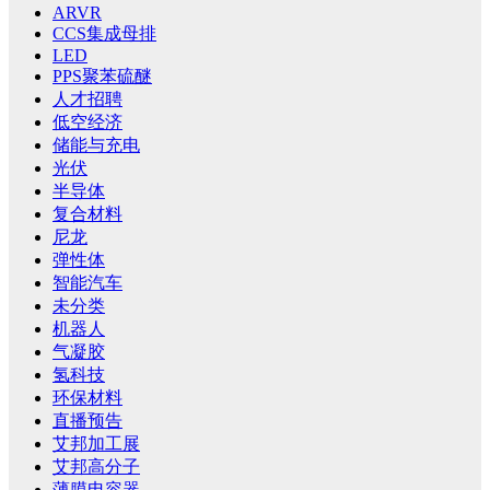
ARVR
CCS集成母排
LED
PPS聚苯硫醚
人才招聘
低空经济
储能与充电
光伏
半导体
复合材料
尼龙
弹性体
智能汽车
未分类
机器人
气凝胶
氢科技
环保材料
直播预告
艾邦加工展
艾邦高分子
薄膜电容器