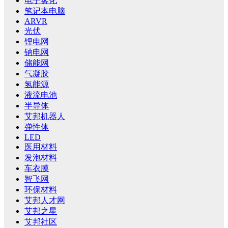
电子雾化
笔记本电脑
ARVR
光伏
锂电网
钠电网
储能网
气凝胶
氢能源
液流电池
半导体
艾邦机器人
弹性体
LED
医用材料
发泡材料
车衣膜
智飞网
环保材料
艾邦人才网
艾邦之星
艾邦社区