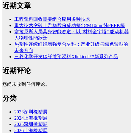
近期文章
工程塑料回收需要组合应用多种技术
重大技术突破｜君华股份成功挤出Φ410mm纯PEEK棒
塞拉尼斯入局具身智能赛道：以“材料金字塔” 驱动机器
人物理性能跃迁
热塑性连续纤维增强复合材料：产业升级与绿色转型的
未来方向
三菱化学开发碳纤维预浸料Xlinktech™新系列产品
近期评论
您尚未收到任何评论。
分类
2023深圳橡塑展
2024上海橡塑展
2025深圳橡塑展
2026上海橡塑展