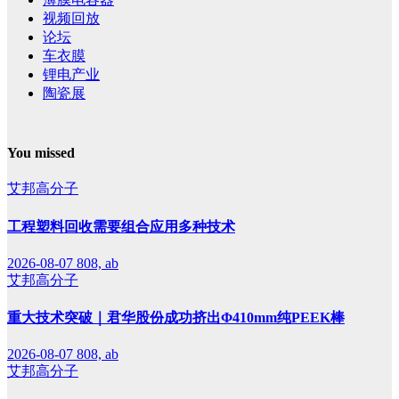
视频回放
论坛
车衣膜
锂电产业
陶瓷展
You missed
艾邦高分子
工程塑料回收需要组合应用多种技术
2026-08-07
808, ab
艾邦高分子
重大技术突破｜君华股份成功挤出Φ410mm纯PEEK棒
2026-08-07
808, ab
艾邦高分子