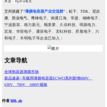
来源：Hydra海茁
艾邦搭建了“
薄膜电容器产业交流群
”，松下、TDK、尼吉
鹰峰电子、南通江海、常捷、
铜峰电子
、
康、胜业电气、
宁波
新容、格力新元、顺美莱、久信科技、
明路电力、
宏发、华容电子、
通容电子、
宏钇科技、
昇凰电子、
六
和电子、
丰明电子
等企业已加入：
文章导航
全球电容器薄膜市场
新品速递 | 车载用薄膜电容器ECWFJ系列新增600V、
630V、700V、1000V规格
作者
808, ab