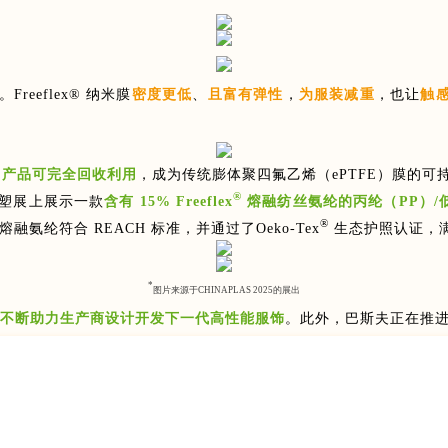
eeflex® 纳米膜
密度更低
、
且
富有弹性
，
为服装减重
，也让
触
，
产品可完全回收利用
，成为传统膨体聚四氟乙烯（ePTFE）膜的可
®
际橡塑展上展示一款
含有 15% Freeflex
熔融纺丝氨纶的丙纶（PP）/
®
熔融氨纶符合 REACH 标准，并通过了Oeko-Tex
生态护照认证，
*
图片来源于CHINAPLAS 2025的展出
不断助力生产商设计开发下一代高性能服饰
。此外，巴斯夫正在推进Fre