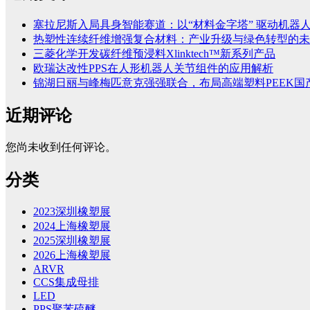
塞拉尼斯入局具身智能赛道：以“材料金字塔” 驱动机器
热塑性连续纤维增强复合材料：产业升级与绿色转型的未
三菱化学开发碳纤维预浸料Xlinktech™新系列产品
欧瑞达改性PPS在人形机器人关节组件的应用解析
锦湖日丽与峰梅匹意克强强联合，布局高端塑料PEEK国
近期评论
您尚未收到任何评论。
分类
2023深圳橡塑展
2024上海橡塑展
2025深圳橡塑展
2026上海橡塑展
ARVR
CCS集成母排
LED
PPS聚苯硫醚