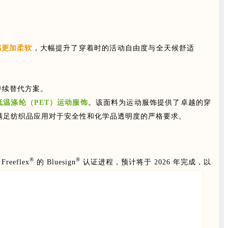
感更加柔软
，大幅提升了穿着时的活动自由度与全天候舒适
持续替代方案。
低温涤纶（PET）运动服饰
。该面料为运动服饰提
供了卓越的穿
满足纺织品应用对于安全性和化学品透明度的严格要求。
®
®
eflex
的 Bluesign
认证进程，预计将于 2026 年完成，以