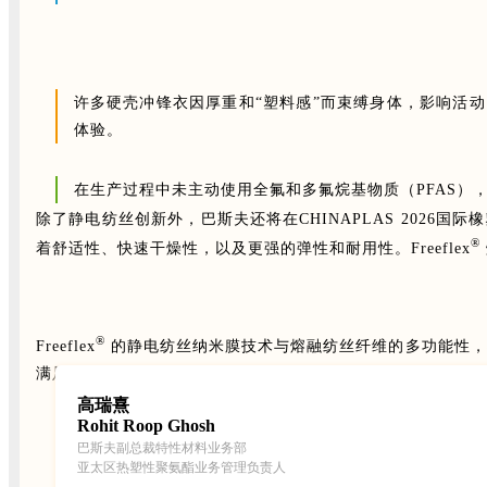
许多硬壳冲锋衣因厚重和“塑料感”而束缚身体，影响活动。Fr
体验。
在生产过程中未主动使用全氟和多氟烷基物质（PFAS）
除了静电纺丝创新外，巴斯夫还将在CHINAPLAS 2026国
®
着舒适性、快速干燥性，以及更强的弹性和耐用性
。Freeflex
®
Freeflex
的静电纺丝纳米膜技术与熔融纺丝纤维的多功能性，
满足全球服装与纺织行业愈发严格的监管及可持续发展要求。
高瑞熹
Rohit Roop Ghosh
巴斯夫副总裁特性材料业务部
亚太区热塑性聚氨酯业务管理负责人