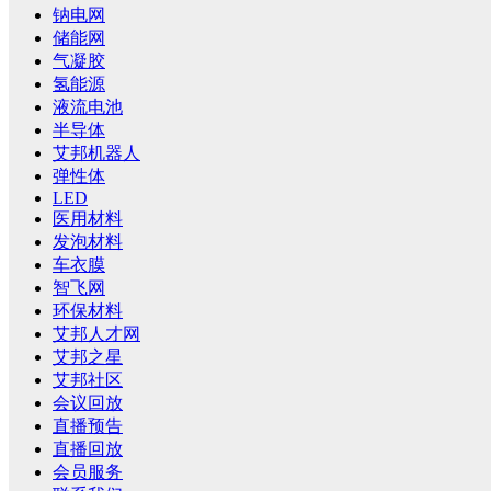
钠电网
储能网
气凝胶
氢能源
液流电池
半导体
艾邦机器人
弹性体
LED
医用材料
发泡材料
车衣膜
智飞网
环保材料
艾邦人才网
艾邦之星
艾邦社区
会议回放
直播预告
直播回放
会员服务