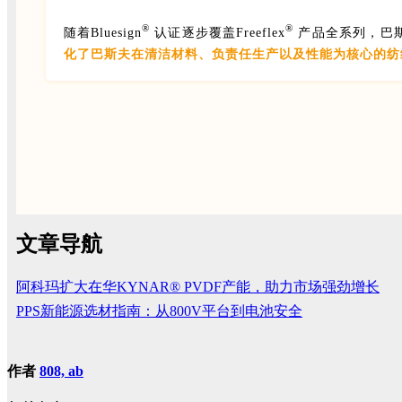
®
®
随着Bluesign
认证逐步覆盖Freeflex
产品全系列，巴
化了巴斯夫在清洁材料、负责任生产以及性能为核心的纺
文章导航
阿科玛扩大在华KYNAR® PVDF产能，助力市场强劲增长
PPS新能源选材指南：从800V平台到电池安全
作者
808, ab