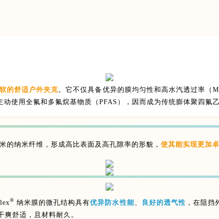
软的舒适户外夹克
。它不仅具备优异的膜均匀性和高水汽透过率（M
主动使用全氟和多氟烷基物质（PFAS），因而成为传统膨体聚四氟乙
00纳米的纳米纤维，形成高比表面及高孔隙率的形貌，
使其能实现更加
®
ex
纳米膜的微孔结构具有
优异防水性能
、
良好的透气性
，在阻挡
干爽舒适，且材料耐久。