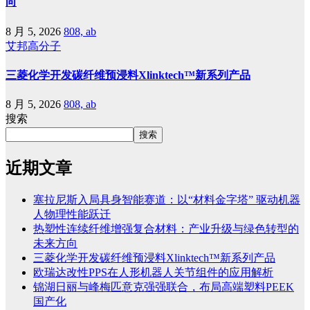
向
8 月 5, 2026
808, ab
艾邦高分子
三菱化学开发碳纤维预浸料Xlinktech™新系列产品
8 月 5, 2026
808, ab
搜索
搜索
近期文章
塞拉尼斯入局具身智能赛道：以“材料金字塔” 驱动机器
人物理性能跃迁
热塑性连续纤维增强复合材料：产业升级与绿色转型的
未来方向
三菱化学开发碳纤维预浸料Xlinktech™新系列产品
欧瑞达改性PPS在人形机器人关节组件的应用解析
锦湖日丽与峰梅匹意克强强联合，布局高端塑料PEEK
国产化