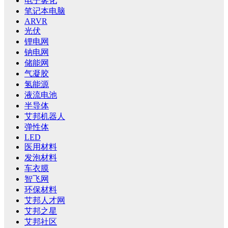
电子雾化
笔记本电脑
ARVR
光伏
锂电网
钠电网
储能网
气凝胶
氢能源
液流电池
半导体
艾邦机器人
弹性体
LED
医用材料
发泡材料
车衣膜
智飞网
环保材料
艾邦人才网
艾邦之星
艾邦社区