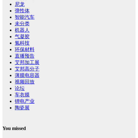
尼龙
弹性体
智能汽车
未分类
机器人
气凝胶
氢科技
环保材料
直播预告
艾邦加工展
艾邦高分子
薄膜电容器
视频回放
论坛
车衣膜
锂电产业
陶瓷展
You missed