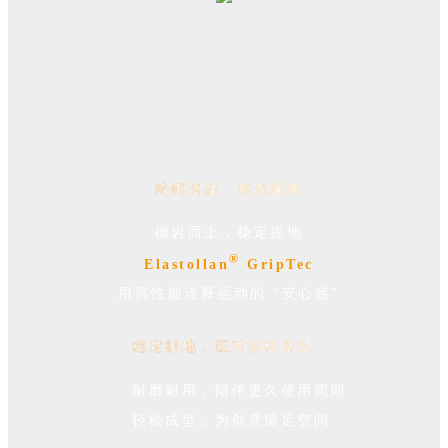
崎岖路面，奔跑频率
循岩而上，稳定抓地
®
Elastollan
GripTec
用高性能诠释运动的 “安心感”
稳定抓地，应对多样路况
耐磨耐用，陪伴更久使用周期
轻松成型，为创意留足空间