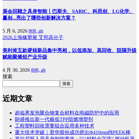
展会回顾之具身智能丨巴斯夫、SABIC、科思创、LG化学、
赢创...亮出了哪些创新解决方案？
5 月 6, 2026
808, ab
2026上海橡塑展
艾邦高分子
美利肯五款硬核新品集中亮相，以低添加、高回收、阻隔升级
赋能聚烯烃产业升级
4 月 30, 2026
808, ab
搜索
搜索
近期文章
超临界发泡聚合物复合材料在电磁防护中的应用
朗盛推出新一代极低TPP阻燃增塑剂
工程塑料回收需要组合应用多种技术
重大技术突破｜君华股份成功挤出Φ410mm纯PEEK棒
塞拉尼斯入局具身智能赛道：以“材料金字塔” 驱动机器