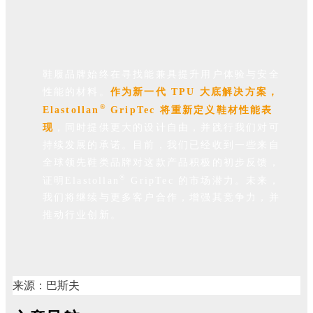
鞋履品牌始终在寻找能兼具提升用户体验与安全
性能的材料。
作为新一代 TPU 大底解决方案，
®
Elastollan
GripTec 将重新定义鞋材性能表
现
，同时提供更大的设计自由，并践行我们对可
持续发展的承诺。目前，我们已经收到一些来自
全球领先鞋类品牌对这款产品积极的初步反馈，
®
证明Elastollan
GripTec 的市场潜力。未来，
我们将继续与更多客户合作，增强其竞争力，并
推动行业创新。
来源：巴斯夫