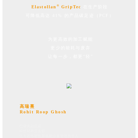
®
Elastollan
GripTec
在生产阶段
可降低高达 41% 的产品碳足迹（PCF）
为更高效的加工赋能
更少的能耗与废弃
让每一步，都更“轻”
高瑞熹
Rohit Roop Ghosh
巴斯夫副总裁
特性材料业务部
亚太区热塑性聚氨酯业务管理负责人