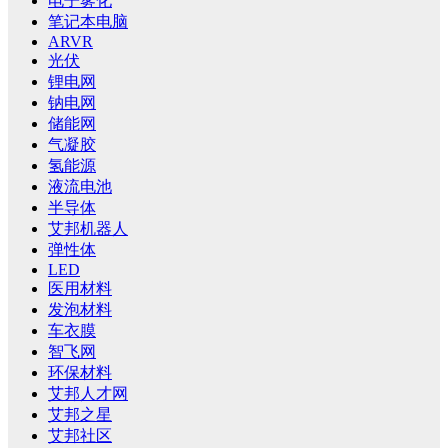
电子雾化
笔记本电脑
ARVR
光伏
锂电网
钠电网
储能网
气凝胶
氢能源
液流电池
半导体
艾邦机器人
弹性体
LED
医用材料
发泡材料
车衣膜
智飞网
环保材料
艾邦人才网
艾邦之星
艾邦社区