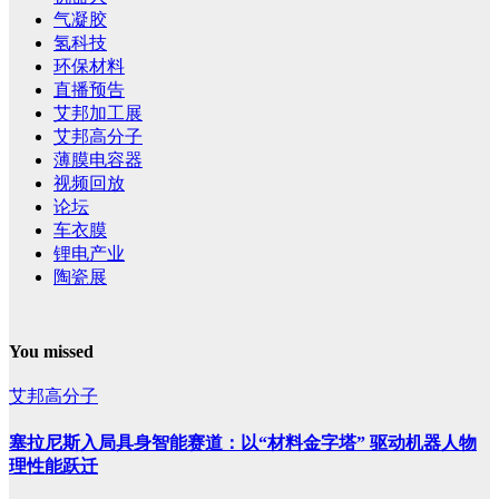
气凝胶
氢科技
环保材料
直播预告
艾邦加工展
艾邦高分子
薄膜电容器
视频回放
论坛
车衣膜
锂电产业
陶瓷展
You missed
艾邦高分子
塞拉尼斯入局具身智能赛道：以“材料金字塔” 驱动机器人物
理性能跃迁