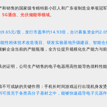
产和销售的国家级
专精特新
小巨人和广东省制造业单项冠
、
5G通信
、
光伏
储能等领域
。
为9.65元/股，发行市盈率约14.93倍，合计募集资金约2.0
功能性粉体技术改造项目、研发实验基地升级建设、智能仓
破解企业当前的产能瓶颈，全方位提升规模化生产能力与
出具的证明，公司生产销售的电子电器用高性能导热填料性
着不可或缺的关键作用：手机长时间游戏运行出现机身发
料可填充于各类高分子基材之中，能够快速疏导电子元器