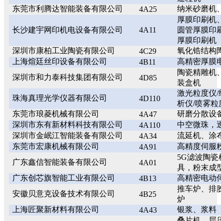
东莞市利腾达智能装备有限公司
纳米砂磨机
4A25
厚膜印刷机
长沙建宇网印机电设备有限公司
4A11
圆管厚膜印
厚膜印刷机
深圳市康柏工业陶瓷有限公司
氧化锆结构
4C29
上海煊廷丝印设备有限公司
高精密厚膜
4B11
陶瓷精雕机
深圳市和力泰科技集团有限公司
4D85
装盒机
激光粒度仪/
珠海真理光学仪器有限公司
4D110
析仪/喷雾粒
东莞市琅菱机械有限公司
研磨分散设
4A47
深圳市东有新材料科技有限公司
中空微珠，
4A110
深圳市金岷江智能装备有限公司
流延机、涂
4A34
东莞市宏康机械有限公司
高精度伺服
4A91
5G滤波陶
广东鑫信智能装备有限公司
4A01
具，粉末成
广东创芯旗智能工业有限公司
高精密电动
4B13
推车炉、排
安徽贝意克设备技术有限公司
4B25
炉
上海匠聚新材料有限公司
银浆、浆料
4A43
叠片机、层