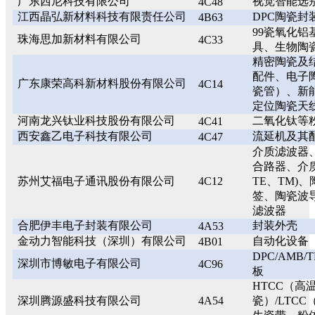
广东西尼科技有限公司
视觉智能选
4C48
江西晶弘新材料科技有限责任公司
DPC陶瓷封
4B63
99瓷氧化
珠海思加新材料有限公司
4C33
具、生物陶
精密陶瓷及
配件、电子
广东康荣高科新材料股份有限公司
4C14
瓷管）、新
定位陶瓷天
河南龙兴钛业科技股份有限公司
二氧化钛等
4C41
西安鑫乙电子科技有限公司
流延机及其
4C47
介质滤波器
合路器、介质
苏州艾福电子通讯股份有限公司
4C12
TE、TM)
签、陶瓷波
滤波器
合肥伊丰电子封装有限公司
封装外壳
4A53
金动力智能科技（深圳）有限公司
自动化设备
4B01
DPC/AMB/
深圳市博敏电子有限公司
4C96
板
HTCC（高
深圳腾源盛科技有限公司
4A54
瓷）/LTC