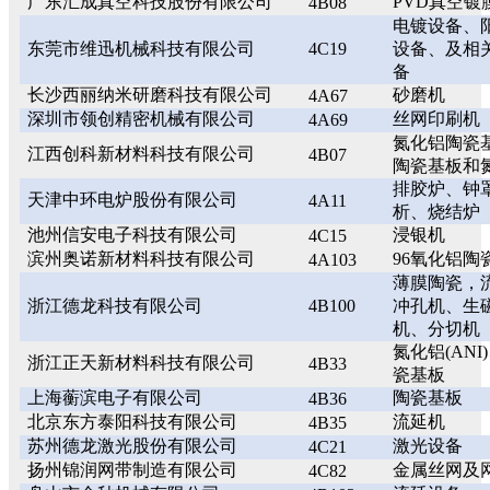
广东汇成真空科技股份有限公司
PVD真空镀
4B08
电镀设备、
东莞市维迅机械科技有限公司
4C19
设备、及相
备
长沙西丽纳米研磨科技有限公司
砂磨机
4A67
深圳市领创精密机械有限公司
丝网印刷机
4A69
氮化铝陶瓷基
江西创科新材料科技有限公司
4B07
陶瓷基板和
排胶炉、钟
天津中环电炉股份有限公司
4A11
析、烧结炉
池州信安电子科技有限公司
浸银机
4C15
滨州奥诺新材料科技有限公司
96氧化铝陶
4A103
薄膜陶瓷，
浙江德龙科技有限公司
4B100
冲孔机、生
机、分切机
氮化铝(ANI)
浙江正天新材料科技有限公司
4B33
瓷基板
上海蘅滨电子有限公司
陶瓷基板
4B36
北京东方泰阳科技有限公司
流延机
4B35
苏州德龙激光股份有限公司
激光设备
4C21
扬州锦润网带制造有限公司
金属丝网及
4C82