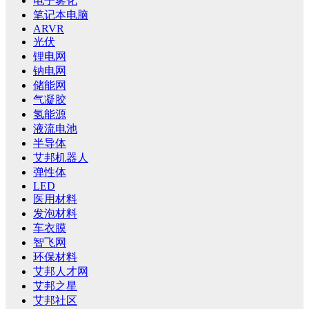
电子雾化
笔记本电脑
ARVR
光伏
锂电网
钠电网
储能网
气凝胶
氢能源
液流电池
半导体
艾邦机器人
弹性体
LED
医用材料
发泡材料
车衣膜
智飞网
环保材料
艾邦人才网
艾邦之星
艾邦社区