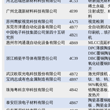
河北思瑞恩新材料科技有限公司
研磨抛光材
4C53
稀土永磁、
广州北晟新材料科技有限公司
4E99
注射成型、
料
苏州鹰蚁视觉科技有限公司
视觉检测
4A75
东莞市津通自动化设备有限公司
全自动测试
4B77
中国电子科技集团公司第四十五研
印刷机，填
4B21
究所
机
惠州市鸿通晟自动化设备有限公司
MLCC流延
4B69
DPC薄膜
DBC覆铜
浙江精瓷半导体有限责任公司
4C39
DBC覆铜陶
氧化硅覆铜
片
武汉欧双光电科技股份有限公司
激光焊接机
4B72
宝鸡志成有色金属制造有限公司
钛、锆、钨
4B97
96%氧化铝
珠海粤科京华科技有限公司
4B42
锆陶瓷基板
发热片
陶瓷基覆铜
泰安巨浪电子材料有限公司
4B67
板，陶瓷金