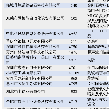
生瓷带，粉
柘城县施诺德钻石科技有限公司
金刚石微粉
4C49
微电子LTC
MLCC多层
东莞市微格能自动化设备有限公司
4C05
温共烧陶瓷
射频模块生
LTCC/H
中电科风华信息装备股份有限公司
4A68
品
重庆华银机电开发有限公司
砂磨机
4C11
深圳市联特佳精密科技有限公司
超高精密模
4C50
苏州广林达电子科技有限公司
超声波扫描
4A40
田菱精密网版科技（昆山）有限公
网版
4A39
司
深圳市索恩达电子有限公司
全自动陶瓷
4C01
小精密工具有限公司
陶瓷精密加
4C109
安泰天龙钨钼科技有限公司
承烧板
4B68
惠州市芯瓷半导体有限公司
DPC陶瓷基
4C95
钇稳定氧化
湖北精圭锆业有限公司
4B53
喷丸及氧化
激光打标机
合肥市鑫仓工业设备科技有限公司
4C13
漏仪