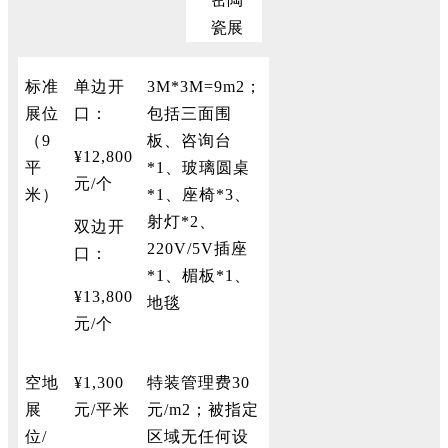
标准
单边开
3M*3M=9m2；
展位
口：
包括三面围
（9
板、咨询台
¥1
2
,800
平
*1、玻璃圆桌
元/个
米）
*1、座椅*3、
射灯*2、
双边开
220V/5V插座
口：
*1、楣板*1、
¥1
3
,800
地毯
元/个
空地
¥1,
3
00
特装管理费30
展
元/平米
元/m2；被指定
位/
区域无任何设