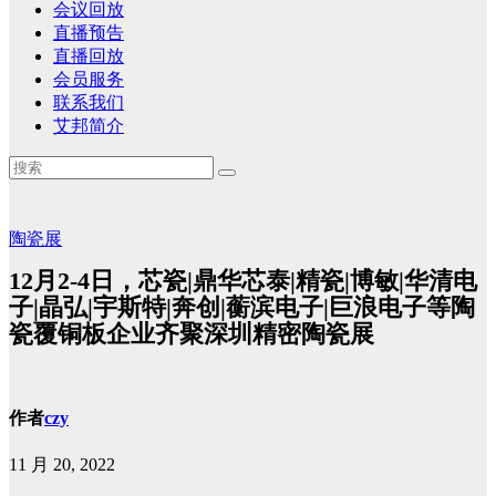
会议回放
直播预告
直播回放
会员服务
联系我们
艾邦简介
陶瓷展
12月2-4日，芯瓷|鼎华芯泰|精瓷|博敏|华清电
子|晶弘|宇斯特|奔创|蘅滨电子|巨浪电子等陶
瓷覆铜板企业齐聚深圳精密陶瓷展
作者
czy
11 月 20, 2022