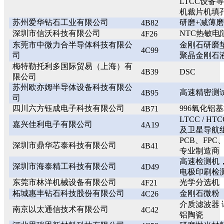
LTCC设备
机裁片机填
苏州爱华钻石工业有限公司
研磨+减薄
4B82
深圳市信沃科技有限公司
NTC热敏电
4F26
东莞市中微力合半导体科技有限公
金刚石研磨
4C99
司
聚晶金刚石
梅特勒托利多国际贸易（上海）有
4B39
DSC
限公司
苏州欧亦姆半导体设备科技有限公
高速精密测
4B95
司
四川六方钰成电子科技有限公司
996氧化铝
4B71
LTCC / 
嘉兴佳利电子有限公司
4A19
及卫星导航
PCB、FP
深圳市鼎华芯泰科技有限公司
4B41
专业制造商
高速检测机
深圳市海泰精工科技有限公司
4D49
电极印刷检
东莞市林洋机械设备有限公司
光学分选机
4F21
柘城惠丰钻石科技股份有限公司
金刚石微粉
4C26
介质滤波器 
南京以太通信技术有限公司
4C42
铝陶瓷