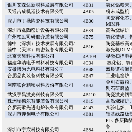
银川艾森达新材料发展有限公司
氧化铝粉末
4B31
天通吉成机器技术有限公司
粉末成型机
4A05
陶瓷雾化芯
深圳市丁鼎陶瓷科技有限公司
4B30
MIM件
深圳市鑫陶窑炉设备有限公司
高温烧结炉
4E39
广州柏励司研磨介质有限公司
氧化锆珠、
4B75
德中（深圳）技术发展有限公司/
陶瓷基板高
4B16
德中（天津）精密装备有限公司
激光机DLM
北京天耀科技有限公司
显微扫描电
4A109
福建华清电子材料科技有限公司
氮化铝、氧
4C34
安徽博为光电科技有限公司
氦质谱检漏
4B48
合肥品炙装备科技有限公司
工业电窑炉
4B47
金刚石微粉
河南联合精密材料股份有限公司
4B43
刚石研磨垫
武汉宇昌激光科技有限公司
陶瓷激光切
4B110
株洲瑞德尔智能装备有限公司
高温烧结炉
4B15
合肥高歌先进电炉装备有限公司
实验电炉、
4C43
深圳市奔创电子有限公司
铝基线路板
4B81
PTC多层陶
备
深圳市宇宸科技有限公司
4B54