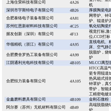
上海住荣科技有限公司
4A26
机
深圳市宇斯特电子有限公司
厚膜陶瓷电
4B26
网带炉、钟
合肥泰络电子装备有限公司
4A81
炉、辊道炉
苏州红恩新材料科技有限公司
氧化铝陶瓷
4C25
视觉打标,
握友创新（深圳）有限公司
4F13
位,CCD打标
直线电机、
华领精机（浙江）有限公司
4A95
床、空气静
脱脂炉，烧
合肥费舍罗热工装备有限公司
4A99
炉
江阴通利光电科技有限公司
MLCCl离
4B105
HTCC高温
瓷专用辊道
热风箱式排
合肥恒力装备有限公司
4A105
钟罩炉，真
带炉，智能
工精密电镀
金鑫磨料磨具有限公司
金刚石微粉
4B109
高端脱脂烧
阿尔赛（苏州）无机材料有限公司
4B49
炉