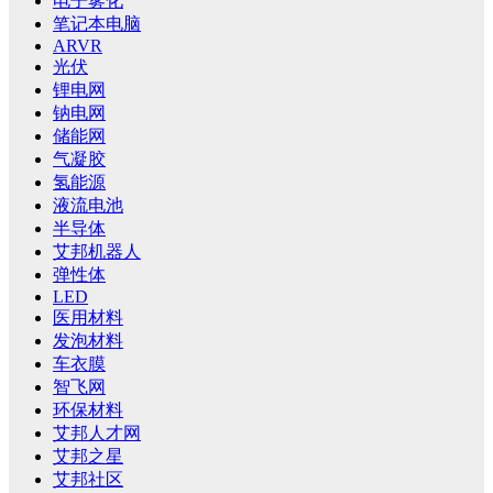
电子雾化
笔记本电脑
ARVR
光伏
锂电网
钠电网
储能网
气凝胶
氢能源
液流电池
半导体
艾邦机器人
弹性体
LED
医用材料
发泡材料
车衣膜
智飞网
环保材料
艾邦人才网
艾邦之星
艾邦社区