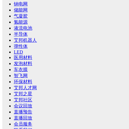
钠电网
储能网
气凝胶
氢能源
液流电池
半导体
艾邦机器人
弹性体
LED
医用材料
发泡材料
车衣膜
智飞网
环保材料
艾邦人才网
艾邦之星
艾邦社区
会议回放
直播预告
直播回放
会员服务