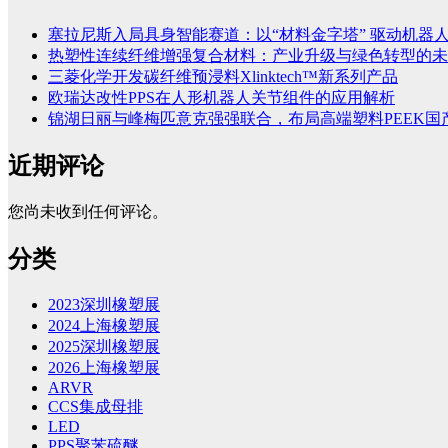
塞拉尼斯入局具身智能赛道：以“材料金字塔” 驱动机器
热塑性连续纤维增强复合材料：产业升级与绿色转型的未
三菱化学开发碳纤维预浸料Xlinktech™新系列产品
欧瑞达改性PPS在人形机器人关节组件的应用解析
锦湖日丽与峰梅匹意克强强联合，布局高端塑料PEEK国
近期评论
您尚未收到任何评论。
分类
2023深圳橡塑展
2024上海橡塑展
2025深圳橡塑展
2026上海橡塑展
ARVR
CCS集成母排
LED
PPS聚苯硫醚