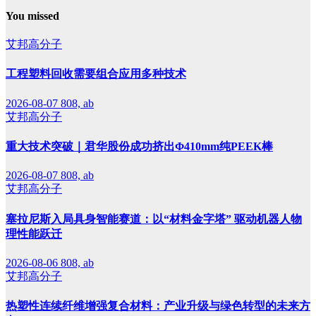
You missed
艾邦高分子
工程塑料回收需要组合应用多种技术
2026-08-07
808, ab
艾邦高分子
重大技术突破｜君华股份成功挤出Φ410mm纯PEEK棒
2026-08-07
808, ab
艾邦高分子
塞拉尼斯入局具身智能赛道：以“材料金字塔” 驱动机器人物
理性能跃迁
2026-08-06
808, ab
艾邦高分子
热塑性连续纤维增强复合材料：产业升级与绿色转型的未来方