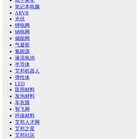
电子雾化
笔记本电脑
ARVR
光伏
锂电网
钠电网
储能网
气凝胶
氢能源
液流电池
半导体
艾邦机器人
弹性体
LED
医用材料
发泡材料
车衣膜
智飞网
环保材料
艾邦人才网
艾邦之星
艾邦社区