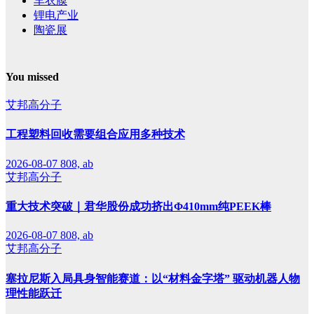
车衣膜
锂电产业
陶瓷展
You missed
艾邦高分子
工程塑料回收需要组合应用多种技术
2026-08-07
808, ab
艾邦高分子
重大技术突破｜君华股份成功挤出Φ410mm纯PEEK棒
2026-08-07
808, ab
艾邦高分子
塞拉尼斯入局具身智能赛道：以“材料金字塔” 驱动机器人物
理性能跃迁