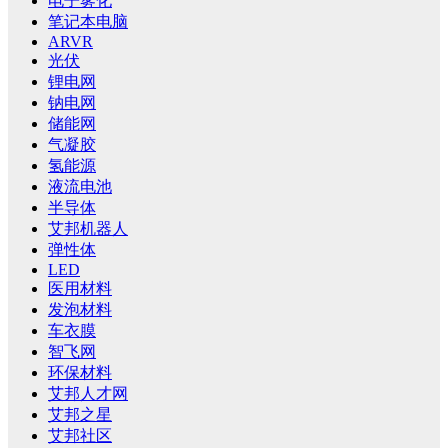
电子雾化
笔记本电脑
ARVR
光伏
锂电网
钠电网
储能网
气凝胶
氢能源
液流电池
半导体
艾邦机器人
弹性体
LED
医用材料
发泡材料
车衣膜
智飞网
环保材料
艾邦人才网
艾邦之星
艾邦社区