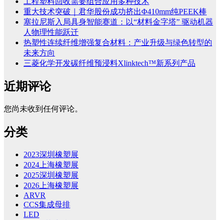
工程塑料回收需要组合应用多种技术
重大技术突破｜君华股份成功挤出Φ410mm纯PEEK棒
塞拉尼斯入局具身智能赛道：以“材料金字塔” 驱动机器
人物理性能跃迁
热塑性连续纤维增强复合材料：产业升级与绿色转型的
未来方向
三菱化学开发碳纤维预浸料Xlinktech™新系列产品
近期评论
您尚未收到任何评论。
分类
2023深圳橡塑展
2024上海橡塑展
2025深圳橡塑展
2026上海橡塑展
ARVR
CCS集成母排
LED