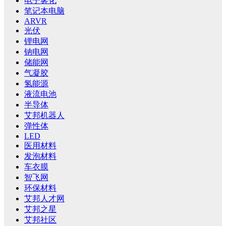
电子雾化
笔记本电脑
ARVR
光伏
锂电网
钠电网
储能网
气凝胶
氢能源
液流电池
半导体
艾邦机器人
弹性体
LED
医用材料
发泡材料
车衣膜
智飞网
环保材料
艾邦人才网
艾邦之星
艾邦社区