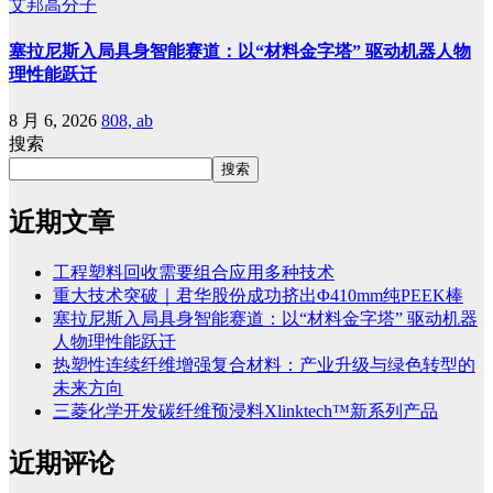
艾邦高分子
塞拉尼斯入局具身智能赛道：以“材料金字塔” 驱动机器人物
理性能跃迁
8 月 6, 2026
808, ab
搜索
搜索
近期文章
工程塑料回收需要组合应用多种技术
重大技术突破｜君华股份成功挤出Φ410mm纯PEEK棒
塞拉尼斯入局具身智能赛道：以“材料金字塔” 驱动机器
人物理性能跃迁
热塑性连续纤维增强复合材料：产业升级与绿色转型的
未来方向
三菱化学开发碳纤维预浸料Xlinktech™新系列产品
近期评论