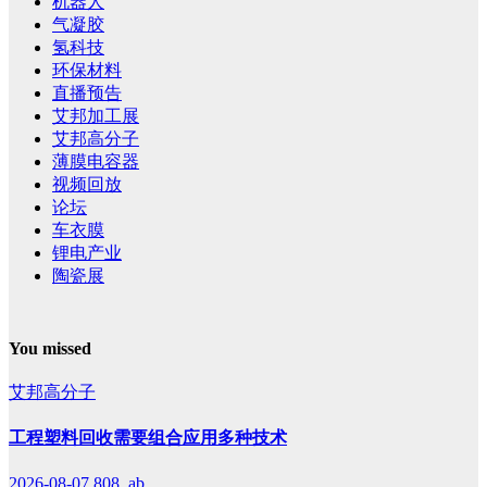
机器人
气凝胶
氢科技
环保材料
直播预告
艾邦加工展
艾邦高分子
薄膜电容器
视频回放
论坛
车衣膜
锂电产业
陶瓷展
You missed
艾邦高分子
工程塑料回收需要组合应用多种技术
2026-08-07
808, ab