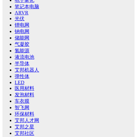
电子雾化
笔记本电脑
ARVR
光伏
锂电网
钠电网
储能网
气凝胶
氢能源
液流电池
半导体
艾邦机器人
弹性体
LED
医用材料
发泡材料
车衣膜
智飞网
环保材料
艾邦人才网
艾邦之星
艾邦社区