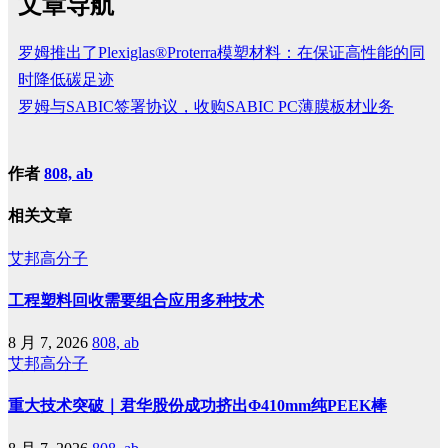
文章导航
罗姆推出了Plexiglas®Proterra模塑材料：在保证高性能的同
时降低碳足迹
罗姆与SABIC签署协议，收购SABIC PC薄膜板材业务
作者
808, ab
相关文章
艾邦高分子
工程塑料回收需要组合应用多种技术
8 月 7, 2026
808, ab
艾邦高分子
重大技术突破｜君华股份成功挤出Φ410mm纯PEEK棒