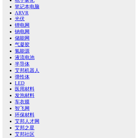
电子雾化
笔记本电脑
ARVR
光伏
锂电网
钠电网
储能网
气凝胶
氢能源
液流电池
半导体
艾邦机器人
弹性体
LED
医用材料
发泡材料
车衣膜
智飞网
环保材料
艾邦人才网
艾邦之星
艾邦社区