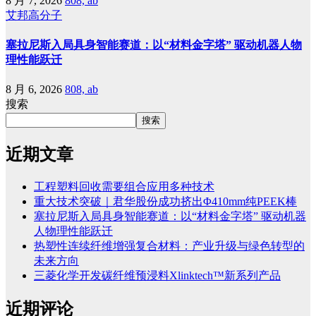
8 月 7, 2026
808, ab
艾邦高分子
塞拉尼斯入局具身智能赛道：以“材料金字塔” 驱动机器人物
理性能跃迁
8 月 6, 2026
808, ab
搜索
搜索
近期文章
工程塑料回收需要组合应用多种技术
重大技术突破｜君华股份成功挤出Φ410mm纯PEEK棒
塞拉尼斯入局具身智能赛道：以“材料金字塔” 驱动机器
人物理性能跃迁
热塑性连续纤维增强复合材料：产业升级与绿色转型的
未来方向
三菱化学开发碳纤维预浸料Xlinktech™新系列产品
近期评论