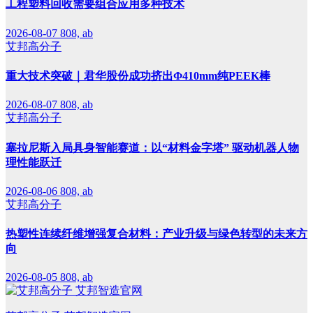
工程塑料回收需要组合应用多种技术
2026-08-07
808, ab
艾邦高分子
重大技术突破｜君华股份成功挤出Φ410mm纯PEEK棒
2026-08-07
808, ab
艾邦高分子
塞拉尼斯入局具身智能赛道：以“材料金字塔” 驱动机器人物
理性能跃迁
2026-08-06
808, ab
艾邦高分子
热塑性连续纤维增强复合材料：产业升级与绿色转型的未来方
向
2026-08-05
808, ab