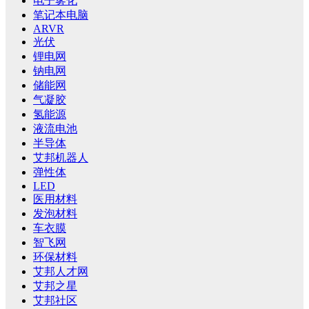
电子雾化
笔记本电脑
ARVR
光伏
锂电网
钠电网
储能网
气凝胶
氢能源
液流电池
半导体
艾邦机器人
弹性体
LED
医用材料
发泡材料
车衣膜
智飞网
环保材料
艾邦人才网
艾邦之星
艾邦社区