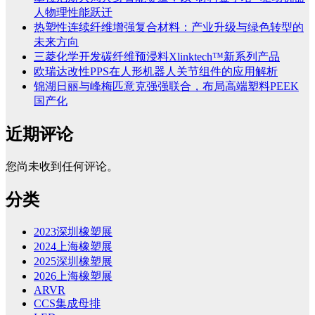
人物理性能跃迁
热塑性连续纤维增强复合材料：产业升级与绿色转型的
未来方向
三菱化学开发碳纤维预浸料Xlinktech™新系列产品
欧瑞达改性PPS在人形机器人关节组件的应用解析
锦湖日丽与峰梅匹意克强强联合，布局高端塑料PEEK
国产化
近期评论
您尚未收到任何评论。
分类
2023深圳橡塑展
2024上海橡塑展
2025深圳橡塑展
2026上海橡塑展
ARVR
CCS集成母排