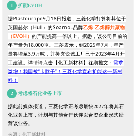
1
扩能EVOH
据
Plasteurope9月18日报道
三菱化学打算将其位于
，
英国赫尔（Hull）的SoarnoL品牌
乙烯-乙烯醇共聚物
（EVOH）
的产能提高一倍以上。据悉，该公司目前的
年产量为18,000吨。三菱表示，到2025年7月，年产
量将增至3.9万吨，并补充说该工厂已于2023年4月开
工建设。详情请点击【化工新材料】往期推文：
需求
激增！我国被“卡脖子”！三菱化学宣布扩能这一新材
料！
2
考虑将石化业务上市
据此前媒体报道，三菱化学正考虑最快2027年将其石
化业务上市，计划与其他合作伙伴以合资企业形式经
营该业务。
来源：化工新材料