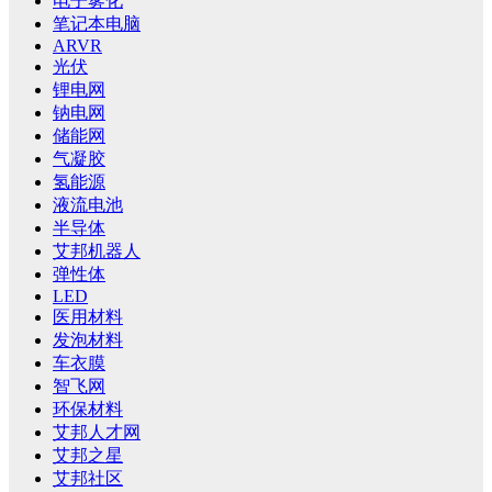
电子雾化
笔记本电脑
ARVR
光伏
锂电网
钠电网
储能网
气凝胶
氢能源
液流电池
半导体
艾邦机器人
弹性体
LED
医用材料
发泡材料
车衣膜
智飞网
环保材料
艾邦人才网
艾邦之星
艾邦社区