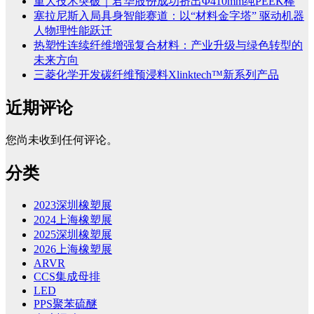
重大技术突破｜君华股份成功挤出Φ410mm纯PEEK棒
塞拉尼斯入局具身智能赛道：以“材料金字塔” 驱动机器
人物理性能跃迁
热塑性连续纤维增强复合材料：产业升级与绿色转型的
未来方向
三菱化学开发碳纤维预浸料Xlinktech™新系列产品
近期评论
您尚未收到任何评论。
分类
2023深圳橡塑展
2024上海橡塑展
2025深圳橡塑展
2026上海橡塑展
ARVR
CCS集成母排
LED
PPS聚苯硫醚