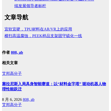
续发展领导者标杆
文章导航
宜软宜硬，TPU材料在AR/VR上的应用
横扫高温腐蚀，PEEK样品支架固守硫化一线
作者
808, ab
相关文章
艾邦高分子
塞拉尼斯入局具身智能赛道：以“材料金字塔” 驱动机器人物
理性能跃迁
8 月 6, 2026
808, ab
艾邦高分子