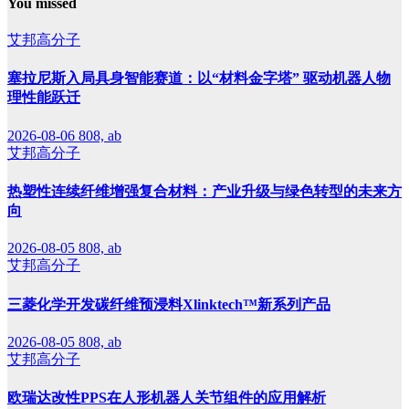
You missed
艾邦高分子
塞拉尼斯入局具身智能赛道：以“材料金字塔” 驱动机器人物
理性能跃迁
2026-08-06
808, ab
艾邦高分子
热塑性连续纤维增强复合材料：产业升级与绿色转型的未来方
向
2026-08-05
808, ab
艾邦高分子
三菱化学开发碳纤维预浸料Xlinktech™新系列产品
2026-08-05
808, ab
艾邦高分子
欧瑞达改性PPS在人形机器人关节组件的应用解析