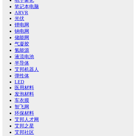
电子雾化
笔记本电脑
ARVR
光伏
锂电网
钠电网
储能网
气凝胶
氢能源
液流电池
半导体
艾邦机器人
弹性体
LED
医用材料
发泡材料
车衣膜
智飞网
环保材料
艾邦人才网
艾邦之星
艾邦社区