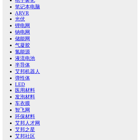
电子雾化
笔记本电脑
ARVR
光伏
锂电网
钠电网
储能网
气凝胶
氢能源
液流电池
半导体
艾邦机器人
弹性体
LED
医用材料
发泡材料
车衣膜
智飞网
环保材料
艾邦人才网
艾邦之星
艾邦社区