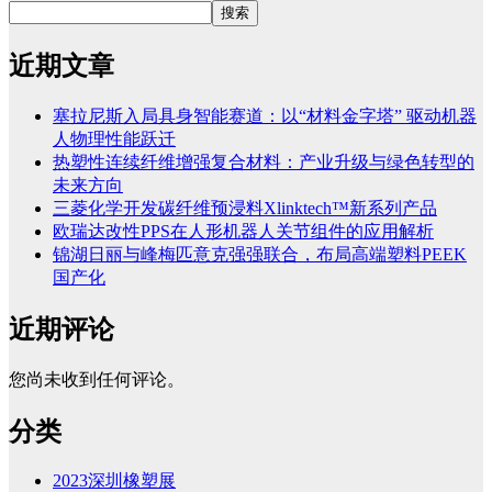
搜索
近期文章
塞拉尼斯入局具身智能赛道：以“材料金字塔” 驱动机器
人物理性能跃迁
热塑性连续纤维增强复合材料：产业升级与绿色转型的
未来方向
三菱化学开发碳纤维预浸料Xlinktech™新系列产品
欧瑞达改性PPS在人形机器人关节组件的应用解析
锦湖日丽与峰梅匹意克强强联合，布局高端塑料PEEK
国产化
近期评论
您尚未收到任何评论。
分类
2023深圳橡塑展