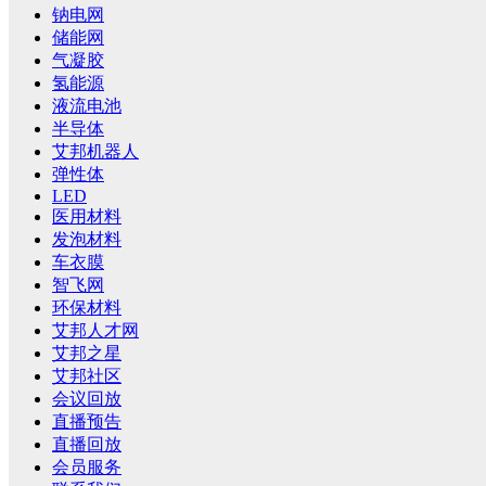
钠电网
储能网
气凝胶
氢能源
液流电池
半导体
艾邦机器人
弹性体
LED
医用材料
发泡材料
车衣膜
智飞网
环保材料
艾邦人才网
艾邦之星
艾邦社区
会议回放
直播预告
直播回放
会员服务