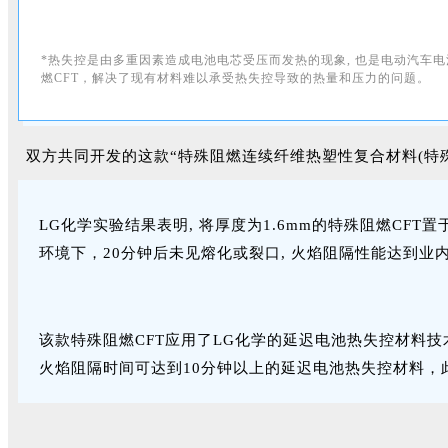
*
热失控是
由多重因素造成电池电芯受压而发热的现象, 也是电动汽车
燃CFT，解决了现有材料难以承受热失控导致的热量和压力的问题。
双方共同开发的这款“特殊阻燃连续纤维热塑性复合材料(特殊
LG化学实验结果表明, 将厚度为1.6mm的特殊阻燃CFT置
环境下，20分钟后未见熔化或裂口, 火焰阻隔性能达到业
该款特殊阻燃CFT应用了LG化学的延迟电池热失控材料技术与
火焰阻隔时间可达到10分钟以上的延迟电池热失控材料，此