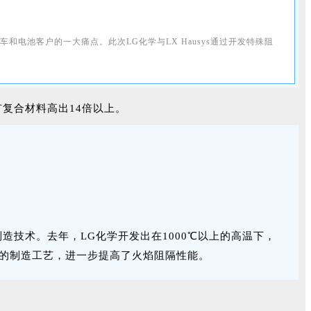
汽车和电池客户的一大痛点。
此次LG化学与LX Hausys通过开发特殊阻
有复合材料高出14倍以上。
制造技术。
去年，LG化学开发出在1000℃以上的高温下，
堆叠的制造工艺，进一步提高了火焰阻隔性能。