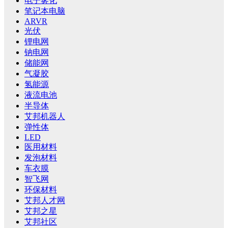
电子雾化
笔记本电脑
ARVR
光伏
锂电网
钠电网
储能网
气凝胶
氢能源
液流电池
半导体
艾邦机器人
弹性体
LED
医用材料
发泡材料
车衣膜
智飞网
环保材料
艾邦人才网
艾邦之星
艾邦社区