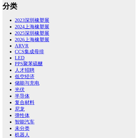
分类
2023深圳橡塑展
2024上海橡塑展
2025深圳橡塑展
2026上海橡塑展
ARVR
CCS集成母排
LED
PPS聚苯硫醚
人才招聘
低空经济
储能与充电
光伏
半导体
复合材料
尼龙
弹性体
智能汽车
未分类
机器人