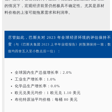
的情况下，宏观经济前景仍然极具不确定性。尤其是原材
料价格的上涨可能拖累需求和利润率。
尽管如此，巴斯夫对 2023 年全球经济环境的评估保持不
变
（与《巴斯夫集团 2023 上半年业绩报告》的预测保持一致；数
：
值均四舍五入至小数点后一位）
全球国内生产总值增长率：2.0%
工业生产增长率：1.0%
化学品生产增长率：0.0%
欧元兑美元均价：1 欧元兑 1.10 美元
布伦特原油平均价格：每桶 80 美元