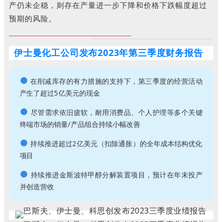
产仍未企稳，则存在产量进一步下降和价格下跌幅度超过
预期的风险。
伊士曼化工公司发布2023年第三季度财务报告
●
在削减库存的有力措施的支持下，第三季度的经营活动
产生了超过5亿美元的现金
●
尽管需求依旧疲软，耐用消费品、个人护理等多个关键
终端市场的销量/产品组合持续小幅改善
●
持续推进超过2亿美元（扣除通胀）的全年成本结构优化
项目
●
持续推进金斯波特甲醇分解装置项目，预计在年末投产
并创造营收