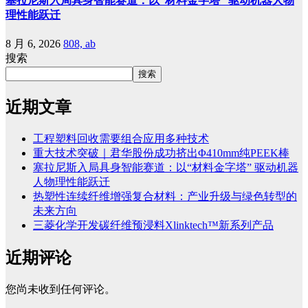
塞拉尼斯入局具身智能赛道：以“材料金字塔” 驱动机器人物
理性能跃迁
8 月 6, 2026
808, ab
搜索
搜索
近期文章
工程塑料回收需要组合应用多种技术
重大技术突破｜君华股份成功挤出Φ410mm纯PEEK棒
塞拉尼斯入局具身智能赛道：以“材料金字塔” 驱动机器
人物理性能跃迁
热塑性连续纤维增强复合材料：产业升级与绿色转型的
未来方向
三菱化学开发碳纤维预浸料Xlinktech™新系列产品
近期评论
您尚未收到任何评论。