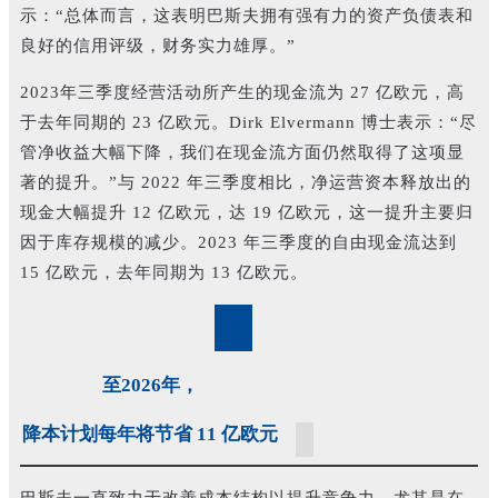
示：“总体而言，这表明巴斯夫拥有强有力的资产负债表和
良好的信用评级，财务实力雄厚。”
2023年三季度经营活动所产生的现金流为 27 亿欧元，高
于去年同期的 23 亿欧元。Dirk Elvermann 博士表示：“尽
管净收益大幅下降，我们在现金流方面仍然取得了这项显
著的提升。”与 2022 年三季度相比，净运营资本释放出的
现金大幅提升 12 亿欧元，达 19 亿欧元，这一提升主要归
因于库存规模的减少。2023 年三季度的自由现金流达到
15 亿欧元，去年同期为 13 亿欧元。
至2026年，
降本计划每年将节省 11 亿欧元