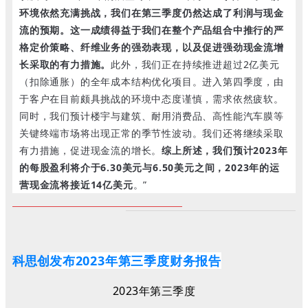
环境依然充满挑战，我们在第三季度仍然达成了利润与现金
流的预期。这一成绩得益于我们在整个产品组合中推行的严
格定价策略、纤维业务的强劲表现，以及促进强劲现金流增
长采取的有力措施。
此外，我们正在持续推进超过2亿美元
（扣除通胀）的全年成本结构优化项目。进入第四季度，由
于客户在目前颇具挑战的环境中态度谨慎，需求依然疲软。
同时，我们预计楼宇与建筑、耐用消费品、高性能汽车膜等
关键终端市场将出现正常的季节性波动。我们还将继续采取
有力措施，促进现金流的增长。
综上所述，我们预计2023年
的每股盈利将介于6.30美元与6.50美元之间，2023年的运
营现金流将接近14亿美元
。”
发布2023年第三季度财务报告
科思创
2023年第三季度