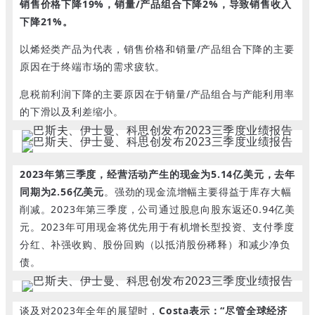
销售价格下降19%，销量/产品组合下降2%，导致销售收入
下降21%。
以烯烃类产品为代表，销售价格和销量/产品组合下降的主要
原因在于终端市场的需求疲软。
息税前利润下降的主要原因在于销量/产品组合与产能利用率
的下滑以及利差缩小。
2023年第三季度，经营活动产生的现金为5.14亿美元，去年
同期为2.56亿美元
。强劲的现金流增幅主要得益于库存大幅
削减。2023年第三季度，公司通过股息向股东返还0.94亿美
元。2023年可用现金将优先用于有机增长型投资、支付季度
分红、补强收购、股份回购（以抵消股份稀释）和减少净负
债。
谈及对2023年全年的展望时，
Costa表示：“尽管全球经济