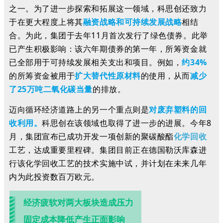
之一。为了进一步探索和拓展这一领域，科思创还致力
于在更大程度上将其
融资战略和可持续发展战略
相结
合。为此，集团于去年11月首次发行了绿色债券。此举
已产生积极影响：该六年期债券的第一年，所筹资金就
已全部用于可持续发展相关支出和项目。例如，
约34%
的所筹资金被用于
扩大替代性原材料
的使用，从而
减少
了25万吨二氧化碳当量
的排放。
迈向循环经济道路上的另一个重点则是
对废弃塑料的回
收利用。
科思创在该领域也取得了进一步的进展。今年8
月，集团宣布已成功开发一项创新的聚碳酸酯
化学回收
工艺，达成重要里程碑。集团目前正在德国勒沃库森进
行该化学回收工艺的技术实施中试，并计划在未来几年
内为此投资数百万欧元。
经济疲软对两大板块造成压力
固定成本降低产生正面影响