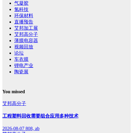
气凝胶
氢科技
环保材料
直播预告
艾邦加工展
艾邦高分子
薄膜电容器
视频回放
论坛
车衣膜
锂电产业
陶瓷展
You missed
艾邦高分子
工程塑料回收需要组合应用多种技术
2026-08-07
808, ab