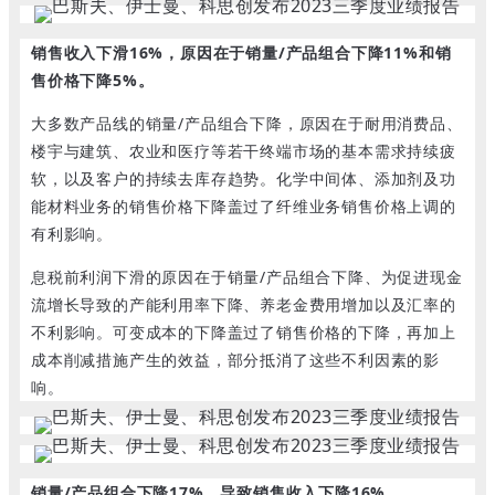
销售收入下滑16%，原因在于销量/产品组合下降11%和销
售价格下降5%。
大多数产品线的销量/产品组合下降，原因在于耐用消费品、
楼宇与建筑、农业和医疗等若干终端市场的基本需求持续疲
软，以及客户的持续去库存趋势。化学中间体、添加剂及功
能材料业务的销售价格下降盖过了纤维业务销售价格上调的
有利影响。
息税前利润下滑的原因在于销量/产品组合下降、为促进现金
流增长导致的产能利用率下降、养老金费用增加以及汇率的
不利影响。可变成本的下降盖过了销售价格的下降，再加上
成本削减措施产生的效益，部分抵消了这些不利因素的影
响。
销量/产品组合下降17%，导致销售收入下降16%。