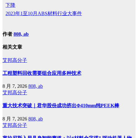
下降
​2023年1至10月ABS材料行业大事件
作者
808, ab
相关文章
艾邦高分子
工程塑料回收需要组合应用多种技术
8 月 7, 2026
808, ab
艾邦高分子
重大技术突破｜君华股份成功挤出Φ410mm纯PEEK棒
8 月 7, 2026
808, ab
艾邦高分子