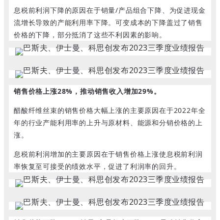
息税前利润下降的原因在于销量/产品组合下降、为促进现金
流增长导致的产能利用率下降。可变成本的下降盖过了销售
价格的下降，部分抵消了这些不利因素的影响。
销售价格上涨28%，推动销售收入增加29%。
醋酸纤维丝束的销售价格大幅上涨的主要原因在于2022年全
年的行业产能利用率的上升与原材料、能源和分销价格的上
涨。
息税前利润增加的主要原因在于销售价格上涨使息税前利润
率恢复至可接受的绩效水平，促进了利润率的回升。