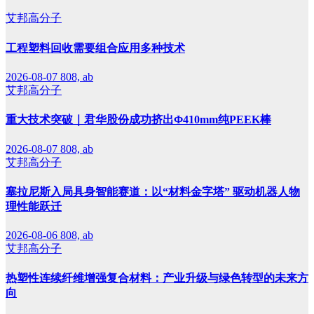
艾邦高分子
工程塑料回收需要组合应用多种技术
2026-08-07
808, ab
艾邦高分子
重大技术突破｜君华股份成功挤出Φ410mm纯PEEK棒
2026-08-07
808, ab
艾邦高分子
塞拉尼斯入局具身智能赛道：以“材料金字塔” 驱动机器人物
理性能跃迁
2026-08-06
808, ab
艾邦高分子
热塑性连续纤维增强复合材料：产业升级与绿色转型的未来方
向