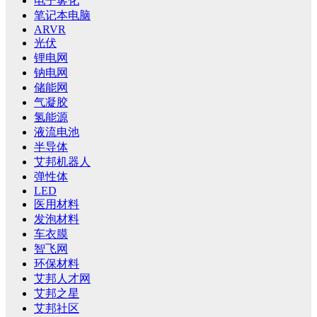
电子雾化
笔记本电脑
ARVR
光伏
锂电网
钠电网
储能网
气凝胶
氢能源
液流电池
半导体
艾邦机器人
弹性体
LED
医用材料
发泡材料
车衣膜
智飞网
环保材料
艾邦人才网
艾邦之星
艾邦社区