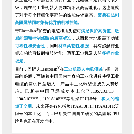
从上世纪50年起就出现的产业，几经技术迭代与需求升
级，现在的工业机器人更加精细及高智能化，这也造就
了对于每个精细化零部件的性能要求更高。
需要在达到
高阻燃的同时兼备优异的机械性能。
®
带Elastollan
护套的电缆和插头便可
满足保护高价值、敏
感能源和控制线路的最高标准
，从而极大地提高了功能
可靠性和安全性
，同时
材料柔韧性极强
，具有超越行业
标准的抗弯折耐扭转性能，适配工业机器人的
多样作业
场景。
®
目前，巴斯夫Elastollan
在
工业机器人电缆领域
占据非常
高的份额，而随着中国国内本身的工业化进程使得工业
电缆的需求日益增大，产品本土化转型也成为大势所
趋。巴斯夫中国已经成功本土化了1185A10FHF，
1190A10FHF，1191A10FHF等阻燃TPU牌号，
极大的缩
短了交期
。未来还会有包括像1192A10FHF,1192A10FR等
牌号的本土化，而且巴斯夫中国自主研发的高阻燃TPU
牌号也正在开发当中。