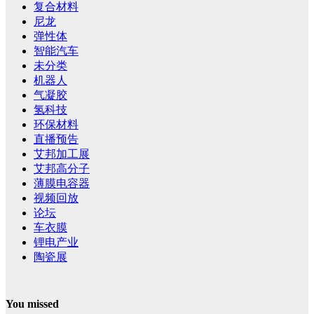
复合材料
尼龙
弹性体
智能汽车
未分类
机器人
气凝胶
氢科技
环保材料
直播预告
艾邦加工展
艾邦高分子
薄膜电容器
视频回放
论坛
车衣膜
锂电产业
陶瓷展
You missed