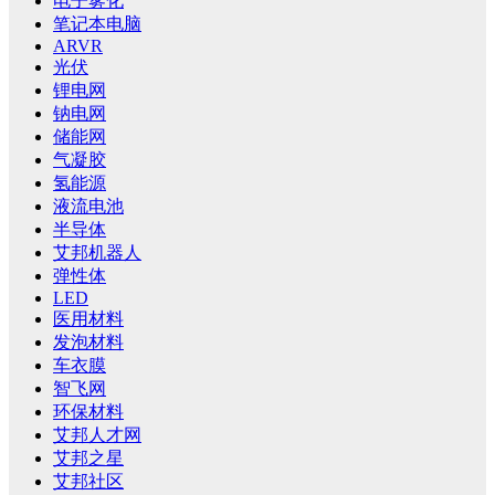
电子雾化
笔记本电脑
ARVR
光伏
锂电网
钠电网
储能网
气凝胶
氢能源
液流电池
半导体
艾邦机器人
弹性体
LED
医用材料
发泡材料
车衣膜
智飞网
环保材料
艾邦人才网
艾邦之星
艾邦社区