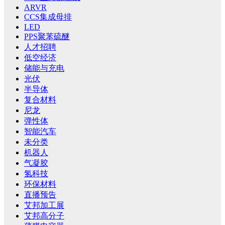
ARVR
CCS集成母排
LED
PPS聚苯硫醚
人才招聘
低空经济
储能与充电
光伏
半导体
复合材料
尼龙
弹性体
智能汽车
未分类
机器人
气凝胶
氢科技
环保材料
直播预告
艾邦加工展
艾邦高分子