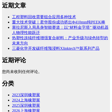
近期文章
工程塑料回收需要组合应用多种技术
重大技术突破｜君华股份成功挤出Φ410mm纯PEEK棒
塞拉尼斯入局具身智能赛道：以“材料金字塔” 驱动机器
人物理性能跃迁
热塑性连续纤维增强复合材料：产业升级与绿色转型的
未来方向
三菱化学开发碳纤维预浸料Xlinktech™新系列产品
近期评论
您尚未收到任何评论。
分类
2023深圳橡塑展
2024上海橡塑展
2025深圳橡塑展
2026上海橡塑展