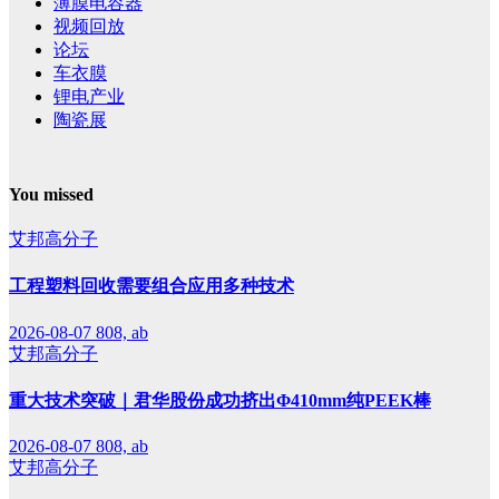
薄膜电容器
视频回放
论坛
车衣膜
锂电产业
陶瓷展
You missed
艾邦高分子
工程塑料回收需要组合应用多种技术
2026-08-07
808, ab
艾邦高分子
重大技术突破｜君华股份成功挤出Φ410mm纯PEEK棒
2026-08-07
808, ab
艾邦高分子