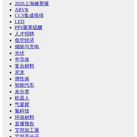
2026上海橡塑展
ARVR
CCS集成母排
LED
PPS聚苯硫醚
人才招聘
低空经济
储能与充电
光伏
半导体
复合材料
尼龙
弹性体
智能汽车
未分类
机器人
气凝胶
氢科技
环保材料
直播预告
艾邦加工展
艾邦高分子