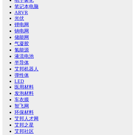
电子雾化
笔记本电脑
ARVR
光伏
锂电网
钠电网
储能网
气凝胶
氢能源
液流电池
半导体
艾邦机器人
弹性体
LED
医用材料
发泡材料
车衣膜
智飞网
环保材料
艾邦人才网
艾邦之星
艾邦社区