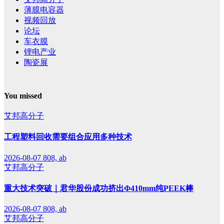
薄膜电容器
视频回放
论坛
车衣膜
锂电产业
陶瓷展
You missed
艾邦高分子
工程塑料回收需要组合应用多种技术
2026-08-07
808, ab
艾邦高分子
重大技术突破｜君华股份成功挤出Φ410mm纯PEEK棒
2026-08-07
808, ab
艾邦高分子