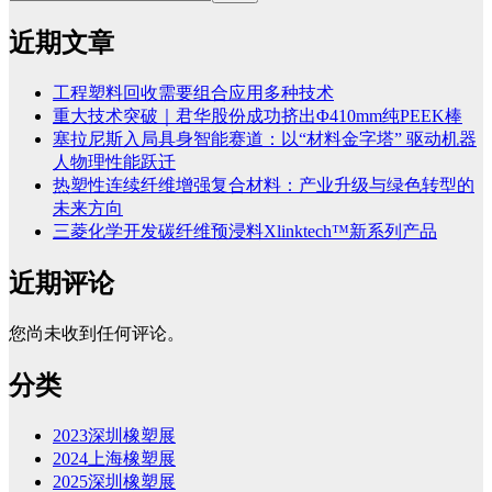
近期文章
工程塑料回收需要组合应用多种技术
重大技术突破｜君华股份成功挤出Φ410mm纯PEEK棒
塞拉尼斯入局具身智能赛道：以“材料金字塔” 驱动机器
人物理性能跃迁
热塑性连续纤维增强复合材料：产业升级与绿色转型的
未来方向
三菱化学开发碳纤维预浸料Xlinktech™新系列产品
近期评论
您尚未收到任何评论。
分类
2023深圳橡塑展
2024上海橡塑展
2025深圳橡塑展