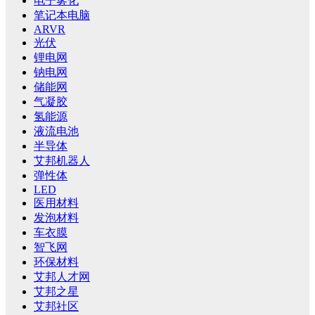
电子雾化
笔记本电脑
ARVR
光伏
锂电网
钠电网
储能网
气凝胶
氢能源
液流电池
半导体
艾邦机器人
弹性体
LED
医用材料
发泡材料
车衣膜
智飞网
环保材料
艾邦人才网
艾邦之星
艾邦社区