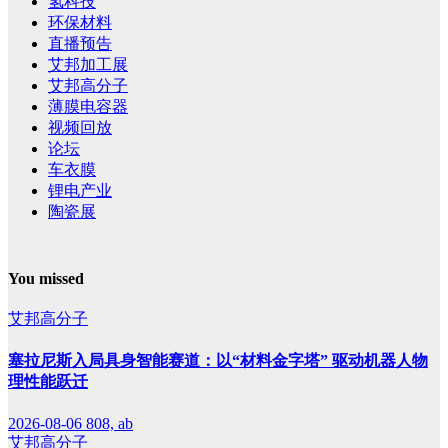
氢科技
环保材料
直播预告
艾邦加工展
艾邦高分子
薄膜电容器
视频回放
论坛
车衣膜
锂电产业
陶瓷展
You missed
艾邦高分子
塞拉尼斯入局具身智能赛道：以“材料金字塔” 驱动机器人物
理性能跃迁
2026-08-06
808, ab
艾邦高分子