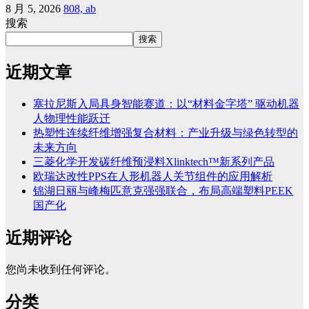
8 月 5, 2026
808, ab
搜索
搜索
近期文章
塞拉尼斯入局具身智能赛道：以“材料金字塔” 驱动机器
人物理性能跃迁
热塑性连续纤维增强复合材料：产业升级与绿色转型的
未来方向
三菱化学开发碳纤维预浸料Xlinktech™新系列产品
欧瑞达改性PPS在人形机器人关节组件的应用解析
锦湖日丽与峰梅匹意克强强联合，布局高端塑料PEEK
国产化
近期评论
您尚未收到任何评论。
分类