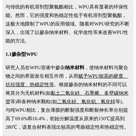
与传统的有机溶剂型聚氨酯相比，WPU具有显著的环保性
能。然而，它的强度和热稳定性低于有机溶剂型聚氨酯，
这极大地限制了WPU的应用领域。随着对WPU研究的不断
深入，出现了以掺杂纳米材料、化学改性等来改善WPU性
能的方法。
1.1掺杂型WPU
研究人员在WPU溶液中掺杂
纳米材料
，使纳米材料与聚合
物之间的界面发生相互作用，从而
赋予WPU较高的硬度、
抗拉强度、热稳定性等
。根据掺杂的纳米材料的不同可以
将其分为无机材料(如
黏土二氧化硅、石墨烯、多壁碳纳米
管
等)和各种纳米颗粒(如
二氧化硅、氧化铝、氧化锌
等)。
与纯WPU相比，复合薄膜的断裂强度和断裂伸长率分别提
高了69.6%和16.4%，初始分解温度从原来的150℃提高到
280℃，该复合材料表现出较高的弯曲稳定性和热稳定性。