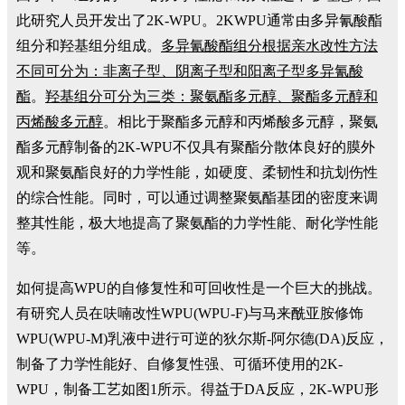
此研究人员开发出了2K-WPU。2KWPU通常由多异氰酸酯
组分和羟基组分组成。
多异氰酸酯组分根据亲水改性方法
不同可分为：非离子型、阴离子型和阳离子型多异氰酸
酯
。
羟基组分可分为三类：聚氨酯多元醇、聚酯多元醇和
丙烯酸多元醇
。相比于聚酯多元醇和丙烯酸多元醇，聚氨
酯多元醇制备的2K-WPU不仅具有聚酯分散体良好的膜外
观和聚氨酯良好的力学性能，如硬度、柔韧性和抗划伤性
的综合性能。同时，可以通过调整聚氨酯基团的密度来调
整其性能，极大地提高了聚氨酯的力学性能、耐化学性能
等。
如何提高WPU的自修复性和可回收性是一个巨大的挑战。
有研究人员在呋喃改性WPU(WPU-F)与马来酰亚胺修饰
WPU(WPU-M)乳液中进行可逆的狄尔斯-阿尔德(DA)反应，
制备了力学性能好、自修复性强、可循环使用的2K-
WPU，制备工艺如图1所示。得益于DA反应，2K-WPU形