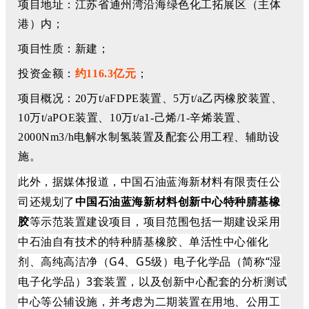
项目地址：江苏省通州湾沿海绿色化工拓展区（主体
港）内；
项目性质：新建；
投资金额：
约
116.3亿元
；
项目概况：20万t/aFDPE装置、5万t/a乙丙橡胶装置、
10万t/aPOE装置、10万t/a1-己烯/1-辛烯装置、
2000Nm3/h电解水制氢装置及配套公用工程、辅助设
施。
此外，据媒体报道，中国石油蓝海新材料有限责任公
司还规划了
中国石油蓝海新材料创新中心特种腈基橡
胶
等示范装置建设项目，项目范围包括一期建设采用
中石油自有技术的特种腈基橡胶、单活性中心催化
剂、高纯高洁净（G4、G5级）电子化学品（简称“湿
电子化学品）3套装置，以及创新中心配套的分析测试
中心等公辅设施，并考虑为二期装置在用地、公用工