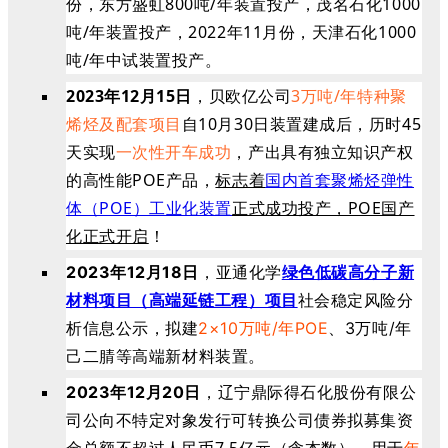
份，东方盛虹800吨/年装置投产，茂名石化1000
吨/年装置投产，2022年11月份，天津石化1000
吨/年中试装置投产。
2023年12月15日
，贝欧亿公司
3万吨/年特种聚
烯烃及配套项目
自10月30日装置建成后，历时45
天实现
一次性开车成功
，产出具有独立知识产权
的高性能POE产品，
标志着
国内首套聚烯烃弹性
体（POE）工业化装置
正式成功投产，POE国产
化正式开启
！
2023年12月18日
，亚通化学
绿色低碳高分子新
材料项目（高端延链工程）项目
社会稳定风险分
析信息公示，拟建
2×10万吨/年POE
、
3万吨/年
己二腈等高端新材料装置。
，辽宁鼎际得石化股份有限公
2023年12月20日
司公向不特定对象发行可转换公司债券拟募集资