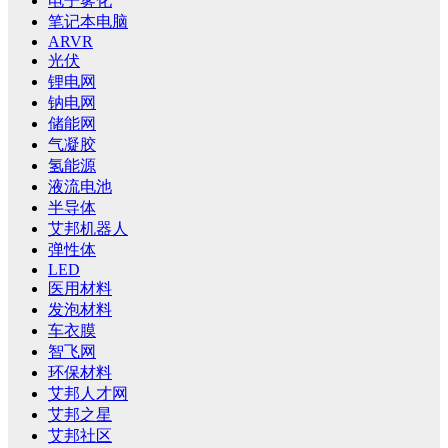
电子雾化
笔记本电脑
ARVR
光伏
锂电网
钠电网
储能网
气凝胶
氢能源
液流电池
半导体
艾邦机器人
弹性体
LED
医用材料
发泡材料
车衣膜
智飞网
环保材料
艾邦人才网
艾邦之星
艾邦社区