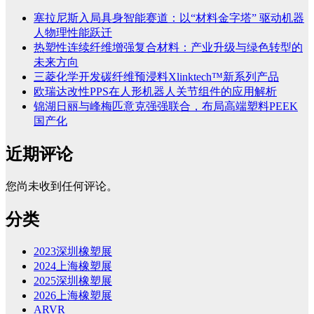
塞拉尼斯入局具身智能赛道：以“材料金字塔” 驱动机器
人物理性能跃迁
热塑性连续纤维增强复合材料：产业升级与绿色转型的
未来方向
三菱化学开发碳纤维预浸料Xlinktech™新系列产品
欧瑞达改性PPS在人形机器人关节组件的应用解析
锦湖日丽与峰梅匹意克强强联合，布局高端塑料PEEK
国产化
近期评论
您尚未收到任何评论。
分类
2023深圳橡塑展
2024上海橡塑展
2025深圳橡塑展
2026上海橡塑展
ARVR