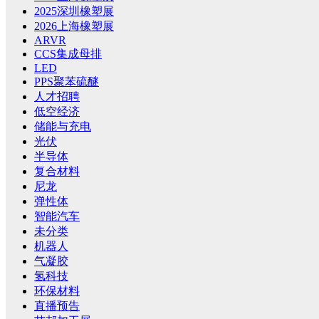
2025深圳橡塑展
2026上海橡塑展
ARVR
CCS集成母排
LED
PPS聚苯硫醚
人才招聘
低空经济
储能与充电
光伏
半导体
复合材料
尼龙
弹性体
智能汽车
未分类
机器人
气凝胶
氢科技
环保材料
直播预告