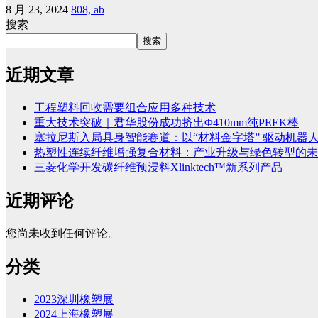
8 月 23, 2024
808, ab
搜索
搜索
近期文章
工程塑料回收需要组合应用多种技术
重大技术突破｜君华股份成功挤出Φ410mm纯PEEK棒
塞拉尼斯入局具身智能赛道：以“材料金字塔” 驱动机器
热塑性连续纤维增强复合材料：产业升级与绿色转型的未
三菱化学开发碳纤维预浸料Xlinktech™新系列产品
近期评论
您尚未收到任何评论。
分类
2023深圳橡塑展
2024上海橡塑展