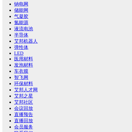
钠电网
储能网
气凝胶
氢能源
液流电池
半导体
艾邦机器人
弹性体
LED
医用材料
发泡材料
车衣膜
智飞网
环保材料
艾邦人才网
艾邦之星
艾邦社区
会议回放
直播预告
直播回放
会员服务