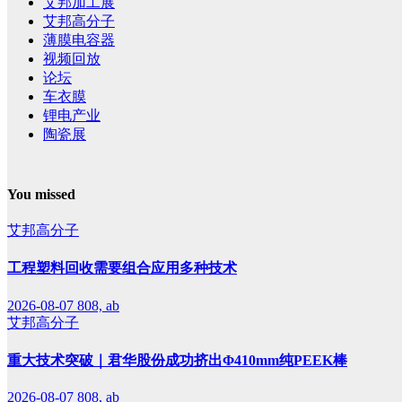
艾邦加工展
艾邦高分子
薄膜电容器
视频回放
论坛
车衣膜
锂电产业
陶瓷展
You missed
艾邦高分子
工程塑料回收需要组合应用多种技术
2026-08-07
808, ab
艾邦高分子
重大技术突破｜君华股份成功挤出Φ410mm纯PEEK棒
2026-08-07
808, ab