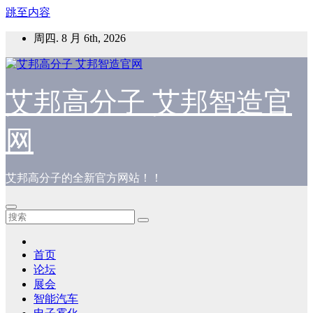
跳至内容
周四. 8 月 6th, 2026
艾邦高分子 艾邦智造官
网
艾邦高分子的全新官方网站！！
首页
论坛
展会
智能汽车