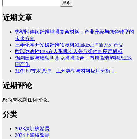
搜索
近期文章
热塑性连续纤维增强复合材料：产业升级与绿色转型的
未来方向
三菱化学开发碳纤维预浸料Xlinktech™新系列产品
欧瑞达改性PPS在人形机器人关节组件的应用解析
锦湖日丽与峰梅匹意克强强联合，布局高端塑料PEEK
国产化
3D打印技术原理、工艺类型与材料应用分析！
近期评论
您尚未收到任何评论。
分类
2023深圳橡塑展
2024上海橡塑展