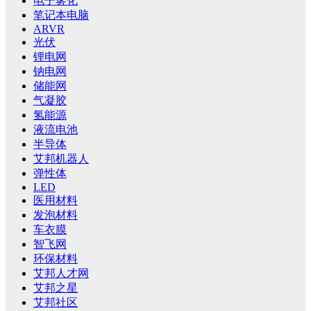
电子雾化
笔记本电脑
ARVR
光伏
锂电网
钠电网
储能网
气凝胶
氢能源
液流电池
半导体
艾邦机器人
弹性体
LED
医用材料
发泡材料
车衣膜
智飞网
环保材料
艾邦人才网
艾邦之星
艾邦社区