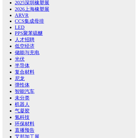
2025深圳橡塑展
2026上海橡塑展
ARVR
CCS集成母排
LED
PPS聚苯硫醚
人才招聘
低空经济
储能与充电
光伏
半导体
复合材料
尼龙
弹性体
智能汽车
未分类
机器人
气凝胶
氢科技
环保材料
直播预告
艾邦加工展