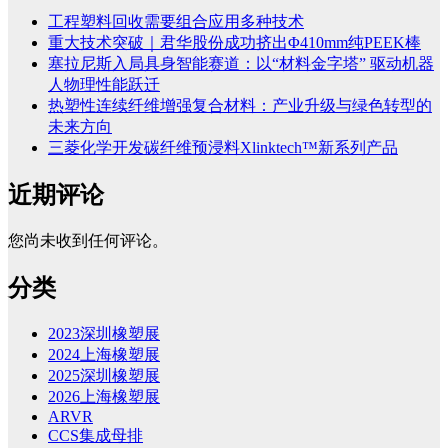
工程塑料回收需要组合应用多种技术
重大技术突破｜君华股份成功挤出Φ410mm纯PEEK棒
塞拉尼斯入局具身智能赛道：以“材料金字塔” 驱动机器
人物理性能跃迁
热塑性连续纤维增强复合材料：产业升级与绿色转型的
未来方向
三菱化学开发碳纤维预浸料Xlinktech™新系列产品
近期评论
您尚未收到任何评论。
分类
2023深圳橡塑展
2024上海橡塑展
2025深圳橡塑展
2026上海橡塑展
ARVR
CCS集成母排