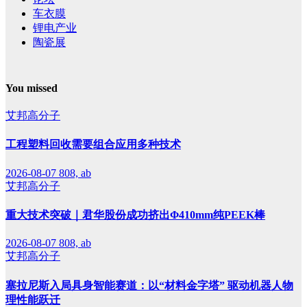
车衣膜
锂电产业
陶瓷展
You missed
艾邦高分子
工程塑料回收需要组合应用多种技术
2026-08-07
808, ab
艾邦高分子
重大技术突破｜君华股份成功挤出Φ410mm纯PEEK棒
2026-08-07
808, ab
艾邦高分子
塞拉尼斯入局具身智能赛道：以“材料金字塔” 驱动机器人物
理性能跃迁