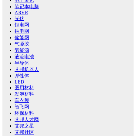
电子雾化
笔记本电脑
ARVR
光伏
锂电网
钠电网
储能网
气凝胶
氢能源
液流电池
半导体
艾邦机器人
弹性体
LED
医用材料
发泡材料
车衣膜
智飞网
环保材料
艾邦人才网
艾邦之星
艾邦社区