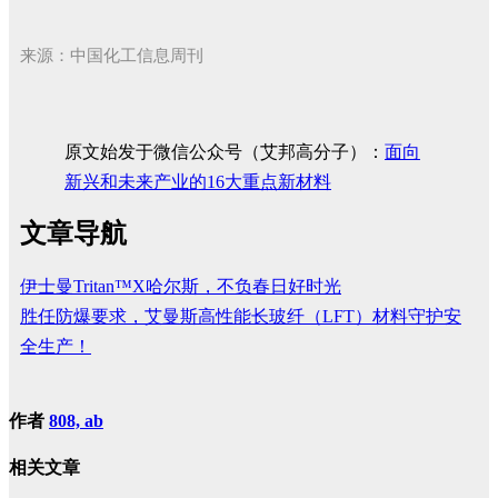
来源：中国化工信息周刊
原文始发于微信公众号（艾邦高分子）：
面向
新兴和未来产业的16大重点新材料
文章导航
伊士曼Tritan™X哈尔斯，不负春日好时光
胜任防爆要求，艾曼斯高性能长玻纤（LFT）材料守护安
全生产！
作者
808, ab
相关文章