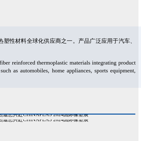
强热塑性材料全球化供应商之一。产品广泛应用于汽车、
er reinforced thermoplastic materials integrating product
uch as automobiles, home appliances, sports equipment,