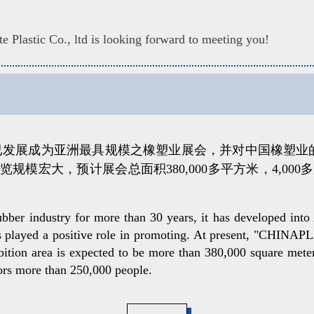
 Plastic Co., ltd is looking forward to meeting you!
展成为亚洲最具规模之橡塑业展会，并对中国橡塑业的发展
模宏大，预计展会总面积380,000多平方米，4,000多
 industry for more than 30 years, it has developed into Asi
s played a positive role in promoting. At present, "CHINAPLA
ibition area is expected to be more than 380,000 square meter
tors more than 250,000 people.