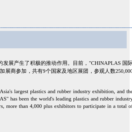
产生了积极的推动作用。目前，"CHINAPLAS 国
加展商参加，共有9个国家及地区展团，参观人数250,00
a's largest plastics and rubber industry exhibition, and th
S" has been the world's leading plastics and rubber industr
s, more than 4,000 plus exhibitors to participate in a total o