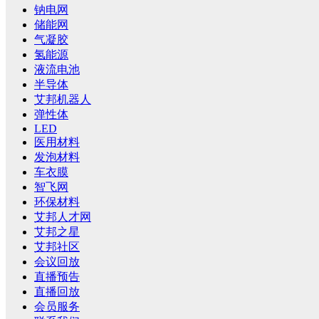
钠电网
储能网
气凝胶
氢能源
液流电池
半导体
艾邦机器人
弹性体
LED
医用材料
发泡材料
车衣膜
智飞网
环保材料
艾邦人才网
艾邦之星
艾邦社区
会议回放
直播预告
直播回放
会员服务