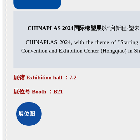
CHINAPLAS 2024
国际橡塑展
以“启新程·塑
CHINAPLAS 2024, with the theme of "Starting a N
Convention and Exhibition Center (Hongqiao) in Sh
展馆 Exhibition hall ：7.2
展位号 Booth ：B21
展位图