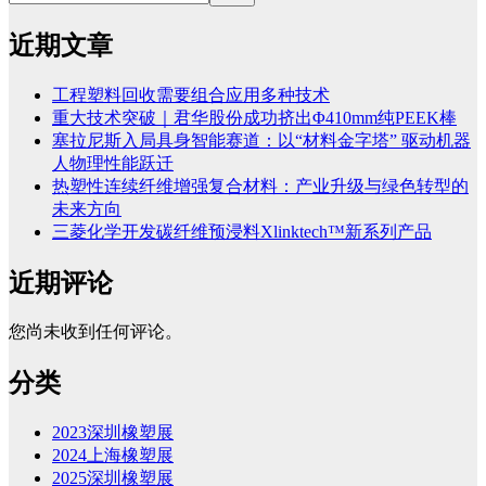
近期文章
工程塑料回收需要组合应用多种技术
重大技术突破｜君华股份成功挤出Φ410mm纯PEEK棒
塞拉尼斯入局具身智能赛道：以“材料金字塔” 驱动机器
人物理性能跃迁
热塑性连续纤维增强复合材料：产业升级与绿色转型的
未来方向
三菱化学开发碳纤维预浸料Xlinktech™新系列产品
近期评论
您尚未收到任何评论。
分类
2023深圳橡塑展
2024上海橡塑展
2025深圳橡塑展