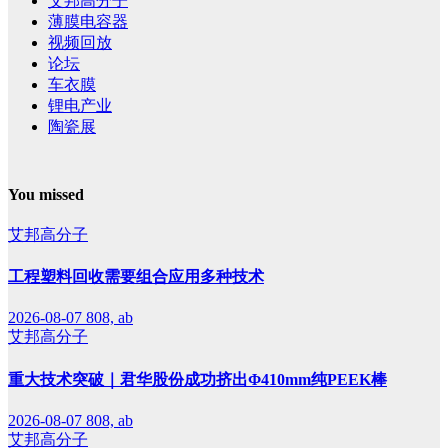
艾邦高分子
薄膜电容器
视频回放
论坛
车衣膜
锂电产业
陶瓷展
You missed
艾邦高分子
工程塑料回收需要组合应用多种技术
2026-08-07
808, ab
艾邦高分子
重大技术突破｜君华股份成功挤出Φ410mm纯PEEK棒
2026-08-07
808, ab
艾邦高分子