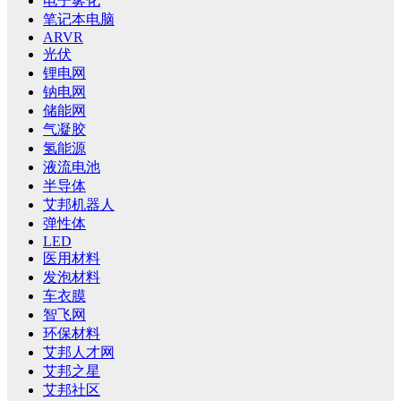
电子雾化
笔记本电脑
ARVR
光伏
锂电网
钠电网
储能网
气凝胶
氢能源
液流电池
半导体
艾邦机器人
弹性体
LED
医用材料
发泡材料
车衣膜
智飞网
环保材料
艾邦人才网
艾邦之星
艾邦社区