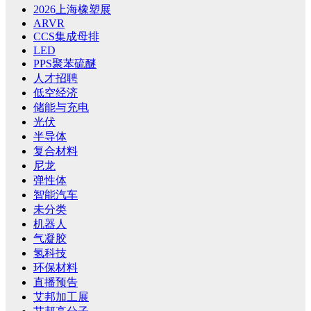
2026上海橡塑展
ARVR
CCS集成母排
LED
PPS聚苯硫醚
人才招聘
低空经济
储能与充电
光伏
半导体
复合材料
尼龙
弹性体
智能汽车
未分类
机器人
气凝胶
氢科技
环保材料
直播预告
艾邦加工展