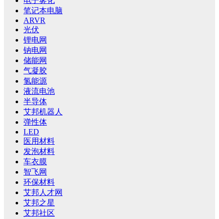
电子雾化
笔记本电脑
ARVR
光伏
锂电网
钠电网
储能网
气凝胶
氢能源
液流电池
半导体
艾邦机器人
弹性体
LED
医用材料
发泡材料
车衣膜
智飞网
环保材料
艾邦人才网
艾邦之星
艾邦社区