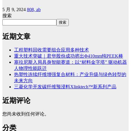
5 月 9, 2024
808, ab
搜索
搜索
近期文章
工程塑料回收需要组合应用多种技术
重大技术突破｜君华股份成功挤出Φ410mm纯PEEK棒
塞拉尼斯入局具身智能赛道：以“材料金字塔” 驱动机器
人物理性能跃迁
热塑性连续纤维增强复合材料：产业升级与绿色转型的
未来方向
三菱化学开发碳纤维预浸料Xlinktech™新系列产品
近期评论
您尚未收到任何评论。
分类