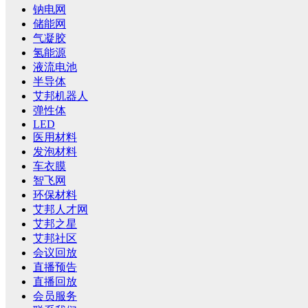
钠电网
储能网
气凝胶
氢能源
液流电池
半导体
艾邦机器人
弹性体
LED
医用材料
发泡材料
车衣膜
智飞网
环保材料
艾邦人才网
艾邦之星
艾邦社区
会议回放
直播预告
直播回放
会员服务