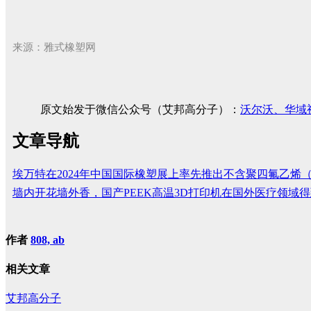
来源：雅式橡塑网
原文始发于微信公众号（艾邦高分子）：
沃尔沃、华域
文章导航
埃万特在2024年中国国际橡塑展上率先推出不含聚四氟乙烯（PT
墙内开花墙外香，国产PEEK高温3D打印机在国外医疗领域
作者
808, ab
相关文章
艾邦高分子