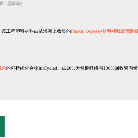
图源：迈极瑞）
，该工程塑料材料由从海滩上收集的
Plastic Odyssey材料和牡蛎壳制
成分
的可持续化合物IniCycled、由20%天然麻纤维与100%回收聚丙烯基质