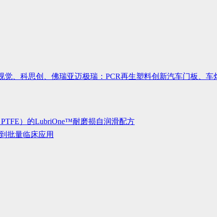
视觉、科思创、佛瑞亚迈极瑞：PCR再生塑料创新汽车门板、车
FE）的LubriOne™耐磨损自润滑配方
得到批量临床应用