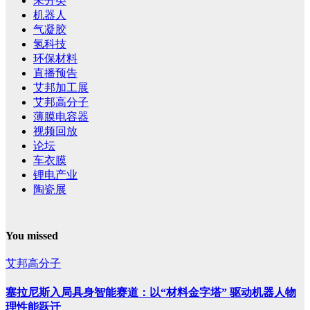
未分类
机器人
气凝胶
氢科技
环保材料
直播预告
艾邦加工展
艾邦高分子
薄膜电容器
视频回放
论坛
车衣膜
锂电产业
陶瓷展
You missed
艾邦高分子
塞拉尼斯入局具身智能赛道：以“材料金字塔” 驱动机器人物
理性能跃迁