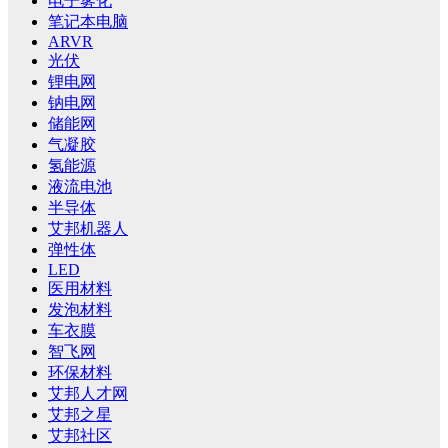
电子雾化
笔记本电脑
ARVR
光伏
锂电网
钠电网
储能网
气凝胶
氢能源
液流电池
半导体
艾邦机器人
弹性体
LED
医用材料
发泡材料
车衣膜
智飞网
环保材料
艾邦人才网
艾邦之星
艾邦社区