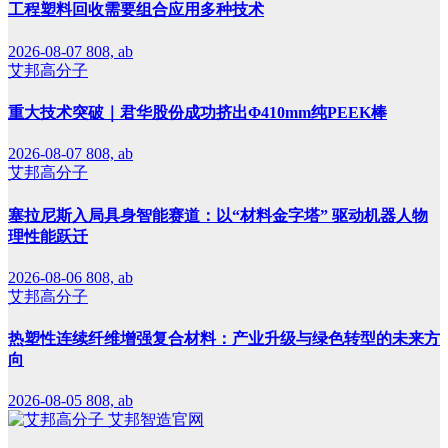
工程塑料回收需要组合应用多种技术
2026-08-07
808, ab
艾邦高分子
重大技术突破｜君华股份成功挤出Φ410mm纯PEEK棒
2026-08-07
808, ab
艾邦高分子
塞拉尼斯入局具身智能赛道：以“材料金字塔” 驱动机器人物
理性能跃迁
2026-08-06
808, ab
艾邦高分子
热塑性连续纤维增强复合材料：产业升级与绿色转型的未来方
向
2026-08-05
808, ab