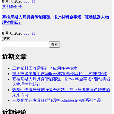
8 月 7, 2026
808, ab
艾邦高分子
塞拉尼斯入局具身智能赛道：以“材料金字塔” 驱动机器人物
理性能跃迁
8 月 6, 2026
808, ab
搜索
搜索
近期文章
工程塑料回收需要组合应用多种技术
重大技术突破｜君华股份成功挤出Φ410mm纯PEEK棒
塞拉尼斯入局具身智能赛道：以“材料金字塔” 驱动机器
人物理性能跃迁
热塑性连续纤维增强复合材料：产业升级与绿色转型的
未来方向
三菱化学开发碳纤维预浸料Xlinktech™新系列产品
近期评论