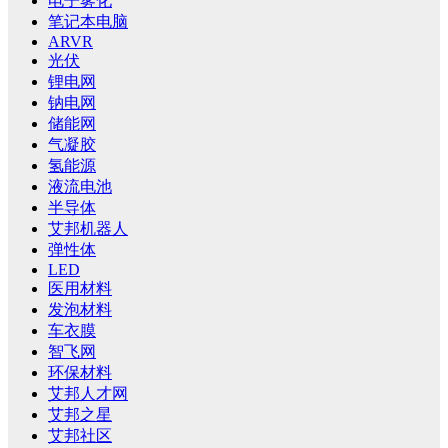
电子雾化
笔记本电脑
ARVR
光伏
锂电网
钠电网
储能网
气凝胶
氢能源
液流电池
半导体
艾邦机器人
弹性体
LED
医用材料
发泡材料
车衣膜
智飞网
环保材料
艾邦人才网
艾邦之星
艾邦社区