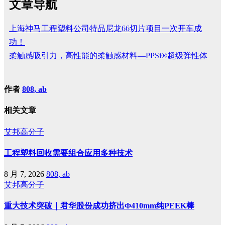
文章导航
上海神马工程塑料公司特品尼龙66切片项目一次开车成
功！
柔触感吸引力，高性能的柔触感材料—PPSi®超级弹性体
作者
808, ab
相关文章
艾邦高分子
工程塑料回收需要组合应用多种技术
8 月 7, 2026
808, ab
艾邦高分子
重大技术突破｜君华股份成功挤出Φ410mm纯PEEK棒