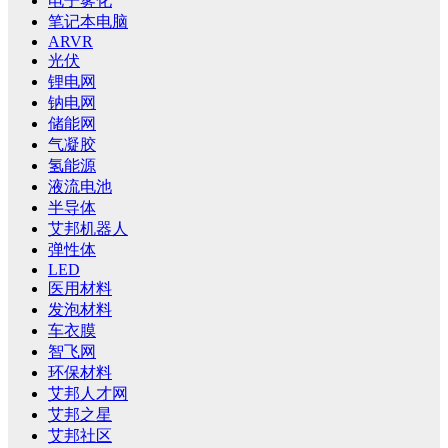
电子雾化
笔记本电脑
ARVR
光伏
锂电网
钠电网
储能网
气凝胶
氢能源
液流电池
半导体
艾邦机器人
弹性体
LED
医用材料
发泡材料
车衣膜
智飞网
环保材料
艾邦人才网
艾邦之星
艾邦社区