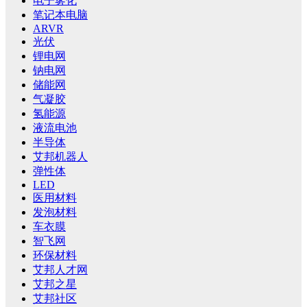
电子雾化
笔记本电脑
ARVR
光伏
锂电网
钠电网
储能网
气凝胶
氢能源
液流电池
半导体
艾邦机器人
弹性体
LED
医用材料
发泡材料
车衣膜
智飞网
环保材料
艾邦人才网
艾邦之星
艾邦社区