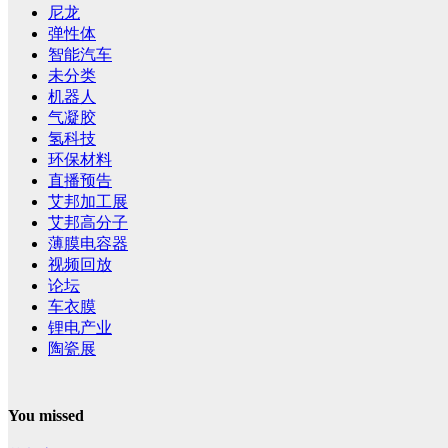
尼龙
弹性体
智能汽车
未分类
机器人
气凝胶
氢科技
环保材料
直播预告
艾邦加工展
艾邦高分子
薄膜电容器
视频回放
论坛
车衣膜
锂电产业
陶瓷展
You missed