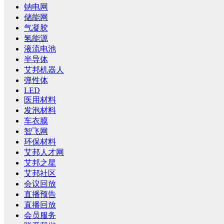
钠电网
储能网
气凝胶
氢能源
液流电池
半导体
艾邦机器人
弹性体
LED
医用材料
发泡材料
车衣膜
智飞网
环保材料
艾邦人才网
艾邦之星
艾邦社区
会议回放
直播预告
直播回放
会员服务