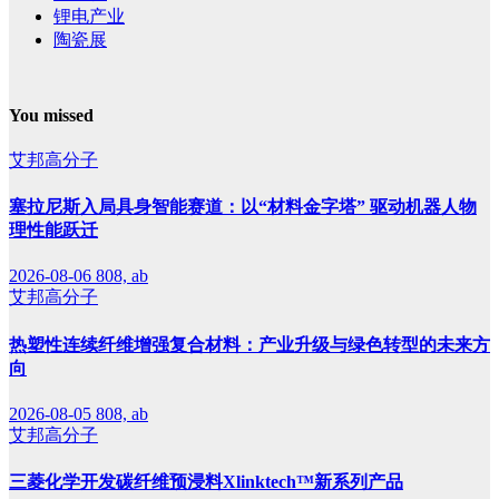
锂电产业
陶瓷展
You missed
艾邦高分子
塞拉尼斯入局具身智能赛道：以“材料金字塔” 驱动机器人物
理性能跃迁
2026-08-06
808, ab
艾邦高分子
热塑性连续纤维增强复合材料：产业升级与绿色转型的未来方
向
2026-08-05
808, ab
艾邦高分子
三菱化学开发碳纤维预浸料Xlinktech™新系列产品