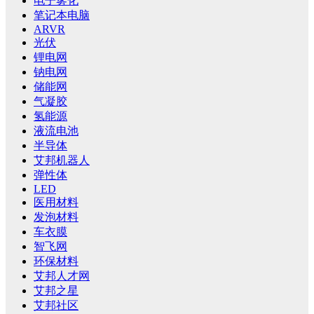
电子雾化
笔记本电脑
ARVR
光伏
锂电网
钠电网
储能网
气凝胶
氢能源
液流电池
半导体
艾邦机器人
弹性体
LED
医用材料
发泡材料
车衣膜
智飞网
环保材料
艾邦人才网
艾邦之星
艾邦社区