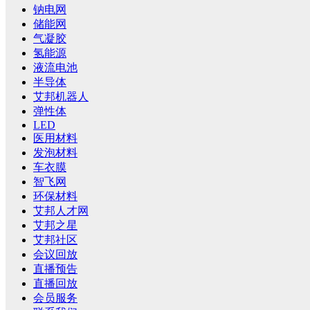
钠电网
储能网
气凝胶
氢能源
液流电池
半导体
艾邦机器人
弹性体
LED
医用材料
发泡材料
车衣膜
智飞网
环保材料
艾邦人才网
艾邦之星
艾邦社区
会议回放
直播预告
直播回放
会员服务