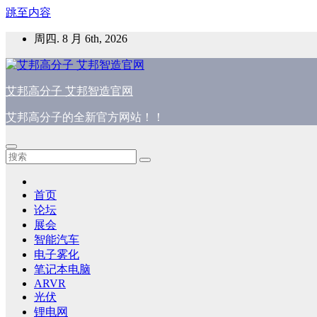
跳至内容
周四. 8 月 6th, 2026
艾邦高分子 艾邦智造官网
艾邦高分子的全新官方网站！！
首页
论坛
展会
智能汽车
电子雾化
笔记本电脑
ARVR
光伏
锂电网