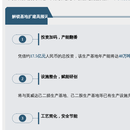
解锁基地扩建高频词
投资加码，产能
翻番
1
凭借约
17.5亿元
人民币的总投资，该生产基地年产能将达
40万
设施整合，赋能研创
2
将与英威达己二腈生产基地、己二胺生产基地等已有生产设施
工艺简化，安全节能
3