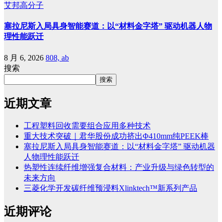
艾邦高分子
塞拉尼斯入局具身智能赛道：以“材料金字塔” 驱动机器人物
理性能跃迁
8 月 6, 2026
808, ab
搜索
搜索
近期文章
工程塑料回收需要组合应用多种技术
重大技术突破｜君华股份成功挤出Φ410mm纯PEEK棒
塞拉尼斯入局具身智能赛道：以“材料金字塔” 驱动机器
人物理性能跃迁
热塑性连续纤维增强复合材料：产业升级与绿色转型的
未来方向
三菱化学开发碳纤维预浸料Xlinktech™新系列产品
近期评论