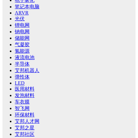
电子雾化
笔记本电脑
ARVR
光伏
锂电网
钠电网
储能网
气凝胶
氢能源
液流电池
半导体
艾邦机器人
弹性体
LED
医用材料
发泡材料
车衣膜
智飞网
环保材料
艾邦人才网
艾邦之星
艾邦社区