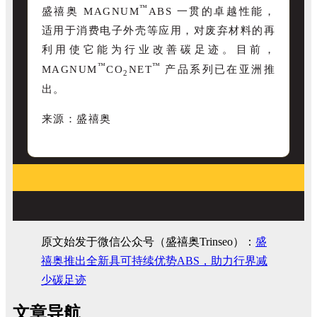
™
盛禧奥 MAGNUM
ABS 一贯的卓越性能，
适用于
消费电子外壳
等
应用
，
对废弃材料的再
利用使它能为行
业
改善碳足迹。目前，
™
™
MAGNUM
CO
NET
产品系列已在亚洲推
2
出。
来源：盛禧奥
原文始发于微信公众号（盛禧奥Trinseo）：
盛
禧奥推出全新具可持续优势ABS，助力行界减
少碳足迹
文章导航