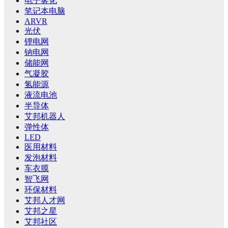
电子雾化
笔记本电脑
ARVR
光伏
锂电网
钠电网
储能网
气凝胶
氢能源
液流电池
半导体
艾邦机器人
弹性体
LED
医用材料
发泡材料
车衣膜
智飞网
环保材料
艾邦人才网
艾邦之星
艾邦社区