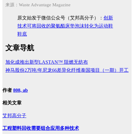
来源：Waste Advantage Magazine
原文始发于微信公众号（艾邦高分子）：
创新
技术可将回收的聚氨酯床垫泡沫转化为运动鞋
鞋底
文章导航
旭化成推出新型LASTAN™ 阻燃无纺布
神马股份2万吨/年尼龙66差异化纤维泰国项目（一期）开工
作者
808, ab
相关文章
艾邦高分子
工程塑料回收需要组合应用多种技术