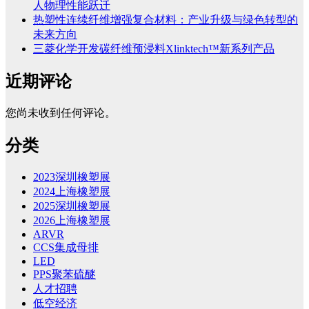
人物理性能跃迁
热塑性连续纤维增强复合材料：产业升级与绿色转型的
未来方向
三菱化学开发碳纤维预浸料Xlinktech™新系列产品
近期评论
您尚未收到任何评论。
分类
2023深圳橡塑展
2024上海橡塑展
2025深圳橡塑展
2026上海橡塑展
ARVR
CCS集成母排
LED
PPS聚苯硫醚
人才招聘
低空经济